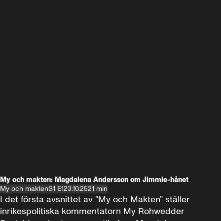
My och makten: Magdalena Andersson om Jimmie-hånet
My och makten
S1 E1
23.10.25
21 min
I det första avsnittet av ”My och Makten” ställer 
inrikespolitiska kommentatorn My Rohwedder 