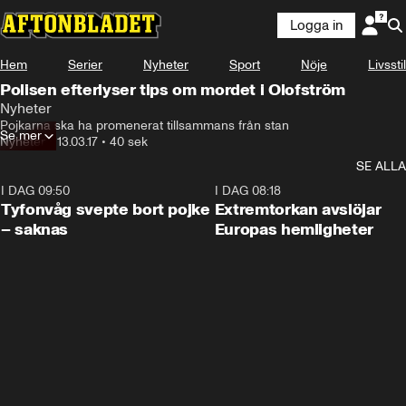
Logga in
Hem
Serier
Nyheter
Sport
Nöje
Livsstil
Polisen efterlyser tips om mordet i Olofström
Nyheter
Pojkarna ska ha promenerat tillsammans från stan
Se mer
Nyheter
•
13.03.17
•
40 sek
SE ALLA
I DAG 09:50
0:53
I DAG 08:18
Tyfonvåg svepte bort pojke
Extremtorkan avslöjar
– saknas
Europas hemligheter