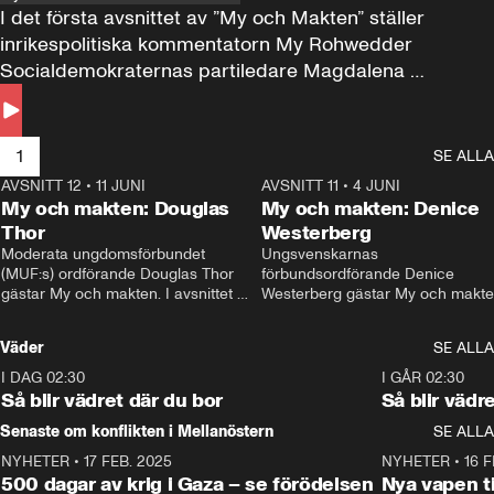
I det första avsnittet av ”My och Makten” ställer 
inrikespolitiska kommentatorn My Rohwedder 
Socialdemokraternas partiledare Magdalena 
Andersson till svars.
1
SE ALLA
AVSNITT 12
•
11 JUNI
26:27
AVSNITT 11
•
4 JUNI
2
My och makten: Douglas
My och makten: Denice
Thor
Westerberg
Moderata ungdomsförbundet 
Ungsvenskarnas 
(MUF:s) ordförande Douglas Thor 
förbundsordförande Denice 
gästar My och makten. I avsnittet 
Westerberg gästar My och makten.
diskuteras tonårsutvisningarna och 
avsnittet diskuteras migrationsfrå
hur Moderaterna ska locka väljare till 
och hur SD ska locka kvinnliga 
Väder
SE ALLA
valet i höst. 
väljare. 
I DAG 02:30
1:06
I GÅR 02:30
Så blir vädret där du bor
Så blir vädr
Senaste om konflikten i Mellanöstern
SE ALLA
NYHETER
•
17 FEB. 2025
0:45
NYHETER
•
16 F
500 dagar av krig i Gaza – se förödelsen
Nya vapen ti