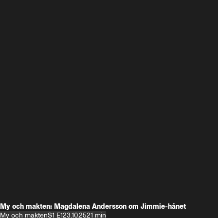
My och makten: Magdalena Andersson om Jimmie-hånet
My och makten
S1 E1
23.10.25
21 min