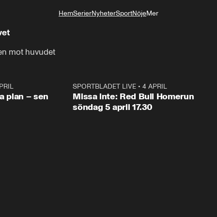
Hem
Serier
Nyheter
Sport
Nöje
Mer
Livsstil
vet
gen mot huvudet
PRIL
1:03
SPORTBLADET LIVE
•
4 APRIL
1:0
va plan – sen
Missa inte: Red Bull Homerun
söndag 5 april 17.30