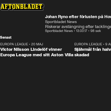
Johan Ryno efter förlusten på Ho
Sportbladet News
Riskerar avstängning efter tacklin
Sportbladet News
•
13.03.17
•
98 sek
Senast
EUROPA LEAGUE
•
20 MAJ
1:32
EUROPA LEAGUE
•
9 A
Victor Nilsson Lindelöf vinner
Självmål från hal
Europa League med sitt Aston Villa
skadad