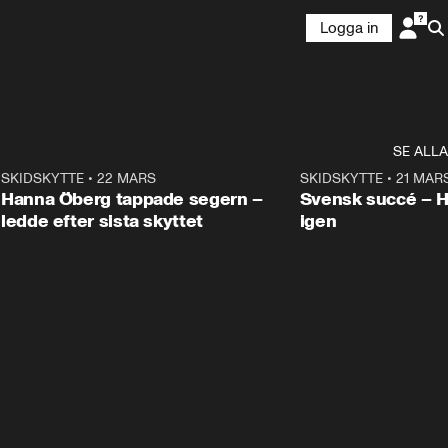
Logga in
SE ALLA
9
SKIDSKYTTE
•
22 MARS
0:55
SKIDSKYTTE
•
21 MAR
Hanna Öberg tappade segern –
Svensk succé – 
ledde efter sista skyttet
igen