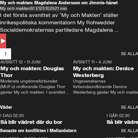
My och makten: Magdalena Andersson om Jimmie-hånet
My och makten
S1 E1
23.10.25
21 min
I det första avsnittet av ”My och Makten” ställer 
inrikespolitiska kommentatorn My Rohwedder 
Socialdemokraternas partiledare Magdalena 
Andersson till svars.
1
SE ALLA
AVSNITT 12
•
11 JUNI
26:27
AVSNITT 11
•
4 JUNI
2
My och makten: Douglas
My och makten: Denice
Thor
Westerberg
Moderata ungdomsförbundet 
Ungsvenskarnas 
(MUF:s) ordförande Douglas Thor 
förbundsordförande Denice 
gästar My och makten. I avsnittet 
Westerberg gästar My och makten.
diskuteras tonårsutvisningarna och 
avsnittet diskuteras migrationsfrå
hur Moderaterna ska locka väljare till 
och hur SD ska locka kvinnliga 
Väder
SE ALLA
valet i höst. 
väljare. 
I DAG 02:30
1:06
I GÅR 02:30
Så blir vädret där du bor
Så blir vädr
Senaste om konflikten i Mellanöstern
SE ALLA