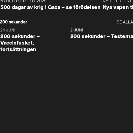
NYHETER
•
17 FEB. 2025
0:45
NYHETER
•
16 F
500 dagar av krig i Gaza – se förödelsen
Nya vapen ti
200 sekunder
SE ALLA
24 JUNI
5:00
2 JUNI
200 sekunder –
200 sekunder – Testern
Vaccinfusket,
fortsättningen