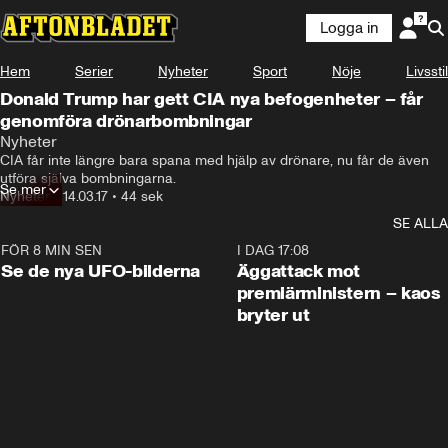
Logga in
Hem
Serier
Nyheter
Sport
Nöje
Livsstil
Donald Trump har gett CIA nya befogenheter – får
genomföra drönarbombningar
Nyheter
CIA får inte längre bara spana med hjälp av drönare, nu får de även 
utföra själva bombningarna.
Se mer
Nyheter
•
14.03.17
•
44 sek
SE ALLA
FÖR 8 MIN SEN
0:36
I DAG 17:08
Se de nya UFO-bilderna
Äggattack mot
premiärministern – kaos
bryter ut