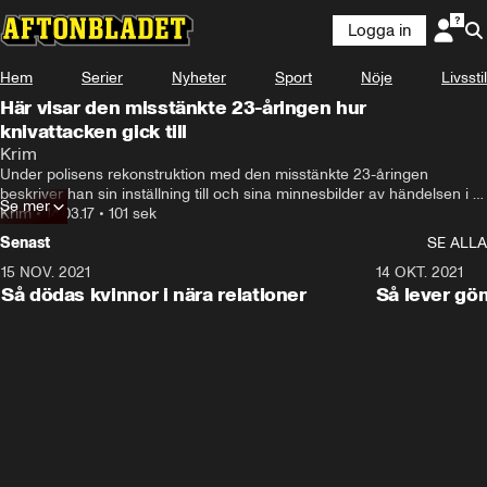
Logga in
Hem
Serier
Nyheter
Sport
Nöje
Livsstil
Här visar den misstänkte 23-åringen hur
knivattacken gick till
Krim
Under polisens rekonstruktion med den misstänkte 23-åringen 
beskriver han sin inställning till och sina minnesbilder av händelsen i 
Se mer
Borlänge förra sommaren. Mannen har dömts för dråp i tingsrätten, nu 
Krim
•
14.03.17
•
101 sek
pågår förhandling i hovrätten.
Senast
SE ALLA
15 NOV. 2021
3:28
14 OKT. 2021
Så dödas kvinnor i nära relationer
Så lever gö