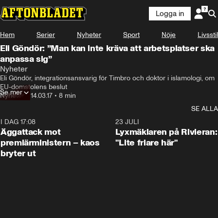
Logga in
Hem
Serier
Nyheter
Sport
Nöje
Livsstil
Eli Göndör: ”Man kan inte kräva att arbetsplatser ska
anpassa sig”
Nyheter
Eli Göndör, integrationsansvarig för Timbro och doktor i islamologi, om 
EU-domstolens beslut
Se mer
Nyheter
•
14.03.17
•
8 min
SE ALLA
I DAG 17:08
0:37
23 JULI
Äggattack mot
Lyxmäklaren på Rivieran:
premiärministern – kaos
"Lite friare här"
bryter ut