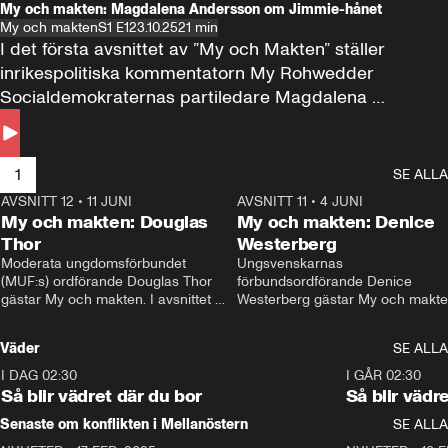
My och makten: Magdalena Andersson om Jimmie-hånet
My och makten
S1 E1
23.10.25
21 min
I det första avsnittet av ”My och Makten” ställer 
inrikespolitiska kommentatorn My Rohwedder 
Socialdemokraternas partiledare Magdalena 
Andersson till svars.
1
SE ALLA
AVSNITT 12
•
11 JUNI
26:27
AVSNITT 11
•
4 JUNI
2
My och makten: Douglas
My och makten: Denice
Thor
Westerberg
Moderata ungdomsförbundet 
Ungsvenskarnas 
(MUF:s) ordförande Douglas Thor 
förbundsordförande Denice 
gästar My och makten. I avsnittet 
Westerberg gästar My och makten.
diskuteras tonårsutvisningarna och 
avsnittet diskuteras migrationsfrå
hur Moderaterna ska locka väljare till 
och hur SD ska locka kvinnliga 
Väder
SE ALLA
valet i höst. 
väljare. 
I DAG 02:30
1:06
I GÅR 02:30
Så blir vädret där du bor
Så blir vädr
Senaste om konflikten i Mellanöstern
SE ALLA