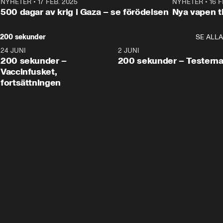
NYHETER
•
17 FEB. 2025
0:45
NYHETER
•
16 F
500 dagar av krig i Gaza – se förödelsen
Nya vapen ti
200 sekunder
SE ALLA
24 JUNI
5:00
2 JUNI
200 sekunder –
200 sekunder – Testern
Vaccinfusket,
fortsättningen