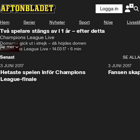
Logga in
Hem
Serier
Nyheter
Sport
Nöje
Livsstil
Två spelare stängs av i 1 år – efter detta
Champions League Live
Domarna gick ut i strejk – då höjdes domen
Se mer
Champions League Live
•
14.03.17
•
6 min
Senast
SE ALLA
3 JUNI 2017
1:46
3 JUNI 2017
Hetaste spelen inför Champions
Fansen skapa
League-finale