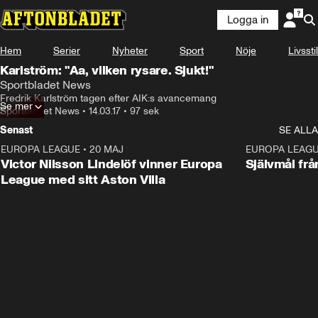
Logga in
Hem
Serier
Nyheter
Sport
Nöje
Livsstil
Karlström: "Aa, vilken rysare. Sjukt!"
Sportbladet News
Fredrik Karlström tagen efter AIK:s avancemang
Se mer
Sportbladet News
•
14.03.17
•
97 sek
Senast
SE ALLA
EUROPA LEAGUE
•
20 MAJ
1:32
EUROPA LEAG
Victor Nilsson Lindelöf vinner Europa
Självmål frå
League med sitt Aston Villa