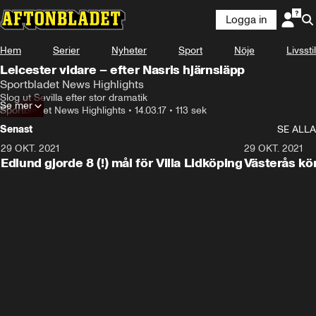
Logga in
Hem
Serier
Nyheter
Sport
Nöje
Livsstil
Leicester vidare – efter Nasris hjärnsläpp
Sportbladet News Highlights
Slog ut Sevilla efter stor dramatik
Se mer
Sportbladet News Highlights
•
14.03.17
•
113 sek
Senast
SE ALLA
29 OKT. 2021
4:11
29 OKT. 2021
Edlund gjorde 8 (!) mål för Villa Lidköping
Västerås kö