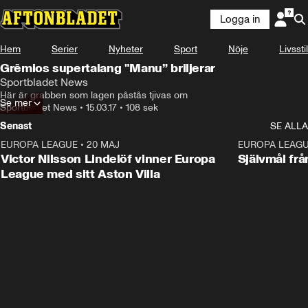
Logga in
Hem
Serier
Nyheter
Sport
Nöje
Livsstil
Grêmios supertalang "Manu” briljerar
Sportbladet News
Här är grabben som lagen påstås tjivas om
Se mer
Sportbladet News
•
15.03.17
•
108 sek
Senast
SE ALLA
EUROPA LEAGUE
•
20 MAJ
1:32
EUROPA LEAG
Victor Nilsson Lindelöf vinner Europa
Självmål frå
League med sitt Aston Villa