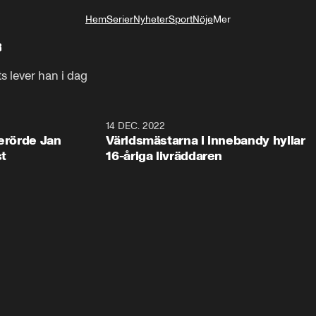
Hem
Serier
Nyheter
Sport
Nöje
Mer
Livsstil
3
s lever han i dag
1:30
14 DEC. 2022
2:2
berörde Jan
Världsmästarna i innebandy hyllar
st
16-åriga livräddaren