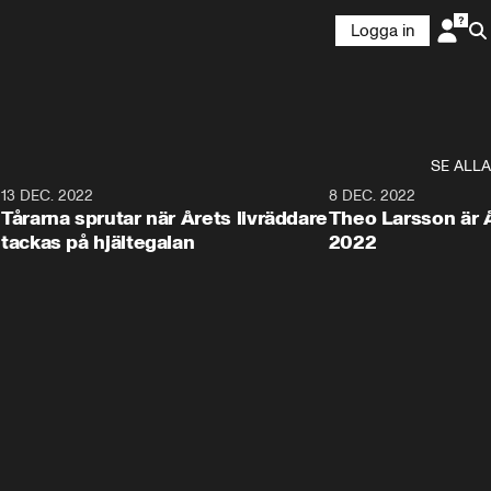
Logga in
SE ALLA
8
13 DEC. 2022
5:05
8 DEC. 2022
Tårarna sprutar när Årets livräddare
Theo Larsson är Å
tackas på hjältegalan
2022