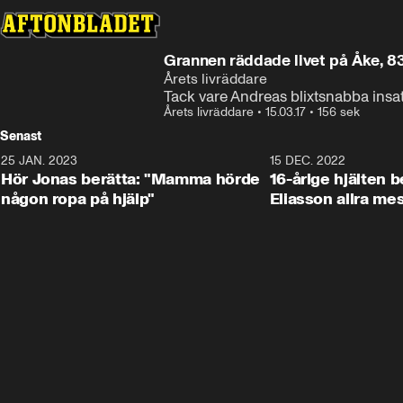
Grannen räddade livet på Åke, 8
Årets livräddare
Tack vare Andreas blixtsnabba insat
Årets livräddare
•
15.03.17
•
156 sek
Senast
25 JAN. 2023
1:59
15 DEC. 2022
Hör Jonas berätta: "Mamma hörde
16-årige hjälten 
någon ropa på hjälp"
Eliasson allra me