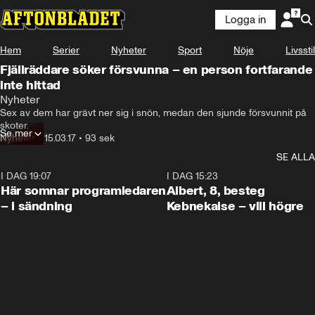
Logga in
Hem
Serier
Nyheter
Sport
Nöje
Livsstil
Fjällräddare söker försvunna – en person fortfarande
inte hittad
Nyheter
Sex av dem har grävt ner sig i snön, medan den sjunde försvunnit på 
skoter.
Se mer
Nyheter
•
15.03.17
•
93 sek
SE ALLA
I DAG 19:07
0:45
I DAG 15:23
Här somnar programledaren
Albert, 8, besteg
– i sändning
Kebnekaise – vill högre