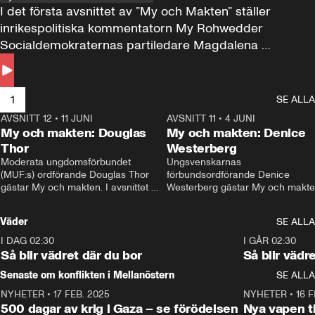
I det första avsnittet av ”My och Makten” ställer 
inrikespolitiska kommentatorn My Rohwedder 
Socialdemokraternas partiledare Magdalena 
Andersson till svars.
1
SE ALLA
AVSNITT 12
•
11 JUNI
26:27
AVSNITT 11
•
4 JUNI
2
My och makten: Douglas
My och makten: Denice
Thor
Westerberg
Moderata ungdomsförbundet 
Ungsvenskarnas 
(MUF:s) ordförande Douglas Thor 
förbundsordförande Denice 
gästar My och makten. I avsnittet 
Westerberg gästar My och makten.
diskuteras tonårsutvisningarna och 
avsnittet diskuteras migrationsfrå
hur Moderaterna ska locka väljare till 
och hur SD ska locka kvinnliga 
Väder
SE ALLA
valet i höst. 
väljare. 
I DAG 02:30
1:06
I GÅR 02:30
Så blir vädret där du bor
Så blir vädr
Senaste om konflikten i Mellanöstern
SE ALLA
NYHETER
•
17 FEB. 2025
0:45
NYHETER
•
16 F
500 dagar av krig i Gaza – se förödelsen
Nya vapen ti