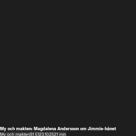
My och makten: Magdalena Andersson om Jimmie-hånet
My och makten
S1 E1
23.10.25
21 min