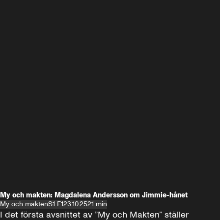
My och makten: Magdalena Andersson om Jimmie-hånet
My och makten
S1 E1
23.10.25
21 min
I det första avsnittet av ”My och Makten” ställer 