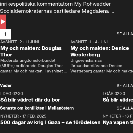
inrikespolitiska kommentatorn My Rohwedder 
Socialdemokraternas partiledare Magdalena 
Andersson till svars.
1
SE ALLA
AVSNITT 12
•
11 JUNI
26:27
AVSNITT 11
•
4 JUNI
2
My och makten: Douglas
My och makten: Denice
Thor
Westerberg
Moderata ungdomsförbundet 
Ungsvenskarnas 
(MUF:s) ordförande Douglas Thor 
förbundsordförande Denice 
gästar My och makten. I avsnittet 
Westerberg gästar My och makten.
diskuteras tonårsutvisningarna och 
avsnittet diskuteras migrationsfrå
hur Moderaterna ska locka väljare till 
och hur SD ska locka kvinnliga 
Väder
SE ALLA
valet i höst. 
väljare. 
I DAG 02:30
1:06
I GÅR 02:30
Så blir vädret där du bor
Så blir vädr
Senaste om konflikten i Mellanöstern
SE ALLA
NYHETER
•
17 FEB. 2025
0:45
NYHETER
•
16 F
500 dagar av krig i Gaza – se förödelsen
Nya vapen ti