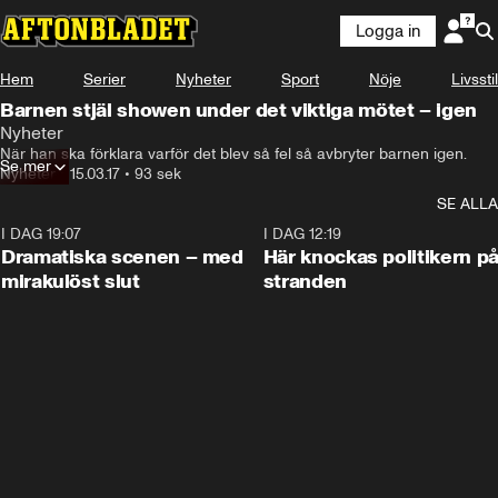
Logga in
Hem
Serier
Nyheter
Sport
Nöje
Livsstil
Barnen stjäl showen under det viktiga mötet – igen
Nyheter
När han ska förklara varför det blev så fel så avbryter barnen igen.
Se mer
Nyheter
•
15.03.17
•
93 sek
SE ALLA
I DAG 19:07
0:42
I DAG 12:19
Dramatiska scenen – med
Här knockas politikern p
mirakulöst slut
stranden