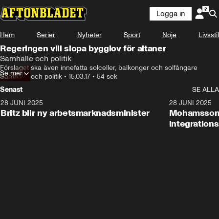
Logga in
Hem
Serier
Nyheter
Sport
Nöje
Livsstil
Regeringen vill slopa bygglov för altaner
Samhälle och politik
Förslaget ska även innefatta solceller, balkonger och solfångare
Se mer
Samhälle och politik
•
15.03.17
•
54 sek
Senast
SE ALLA
28 JUNI 2025
1:48
28 JUNI 2025
Britz blir ny arbetsmarknadsminister
Mohamsson b
integration