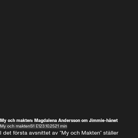
My och makten: Magdalena Andersson om Jimmie-hånet
My och makten
S1 E1
23.10.25
21 min
I det första avsnittet av ”My och Makten” ställer 