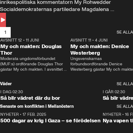
inrikespolitiska kommentatorn My Rohwedder 
Socialdemokraternas partiledare Magdalena 
Andersson till svars.
1
SE ALLA
AVSNITT 12
•
11 JUNI
26:27
AVSNITT 11
•
4 JUNI
2
My och makten: Douglas
My och makten: Denice
Thor
Westerberg
Moderata ungdomsförbundet 
Ungsvenskarnas 
(MUF:s) ordförande Douglas Thor 
förbundsordförande Denice 
gästar My och makten. I avsnittet 
Westerberg gästar My och makten.
diskuteras tonårsutvisningarna och 
avsnittet diskuteras migrationsfrå
hur Moderaterna ska locka väljare till 
och hur SD ska locka kvinnliga 
Väder
SE ALLA
valet i höst. 
väljare. 
I DAG 02:30
1:06
I GÅR 02:30
Så blir vädret där du bor
Så blir vädr
Senaste om konflikten i Mellanöstern
SE ALLA
NYHETER
•
17 FEB. 2025
0:45
NYHETER
•
16 F
500 dagar av krig i Gaza – se förödelsen
Nya vapen ti