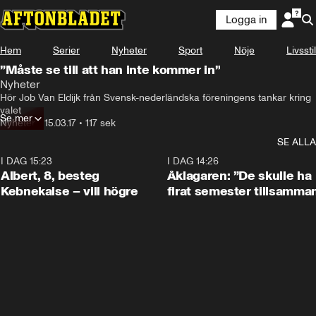
Logga in
Hem
Serier
Nyheter
Sport
Nöje
Livsstil
”Måste se till att han inte kommer in”
Nyheter
Hör Job Van Eldijk från Svensk-nederländska föreningens tankar kring 
valet
Se mer
Nyheter
•
15.03.17
•
117 sek
SE ALLA
I DAG 15:23
0:54
I DAG 14:26
Albert, 8, besteg
Åklagaren: ”De skulle ha
Kebnekaise – vill högre
firat semester tillsamma