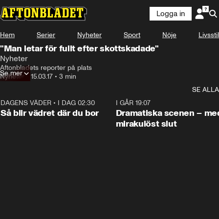
Logga in
Hem
Serier
Nyheter
Sport
Nöje
Livsstil
"Man letar för fullt efter skottskadade"
Nyheter
Aftonbladets reporter på plats
Se mer
Nyheter
•
15.03.17
•
3 min
SE ALLA
DAGENS VÄDER
•
I DAG 02:30
1:06
I GÅR 19:07
Så blir vädret där du bor
Dramatiska scenen – me
mirakulöst slut