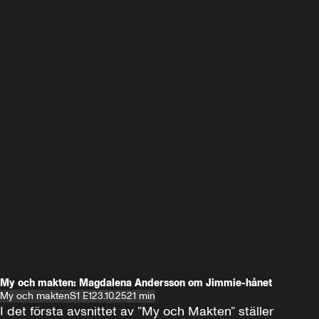
My och makten: Magdalena Andersson om Jimmie-hånet
My och makten
S1 E1
23.10.25
21 min
I det första avsnittet av ”My och Makten” ställer 