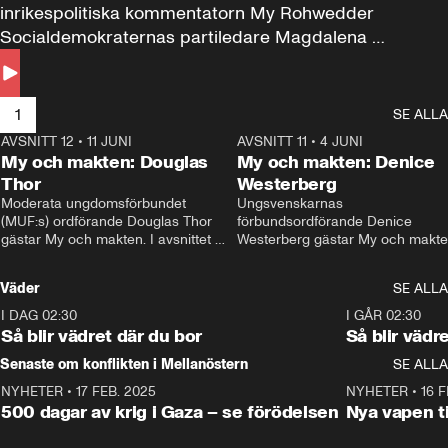
inrikespolitiska kommentatorn My Rohwedder 
Socialdemokraternas partiledare Magdalena 
Andersson till svars.
1
SE ALLA
AVSNITT 12
•
11 JUNI
26:27
AVSNITT 11
•
4 JUNI
2
My och makten: Douglas
My och makten: Denice
Thor
Westerberg
Moderata ungdomsförbundet 
Ungsvenskarnas 
(MUF:s) ordförande Douglas Thor 
förbundsordförande Denice 
gästar My och makten. I avsnittet 
Westerberg gästar My och makten.
diskuteras tonårsutvisningarna och 
avsnittet diskuteras migrationsfrå
hur Moderaterna ska locka väljare till 
och hur SD ska locka kvinnliga 
Väder
SE ALLA
valet i höst. 
väljare. 
I DAG 02:30
1:06
I GÅR 02:30
Så blir vädret där du bor
Så blir vädr
Senaste om konflikten i Mellanöstern
SE ALLA
NYHETER
•
17 FEB. 2025
0:45
NYHETER
•
16 F
500 dagar av krig i Gaza – se förödelsen
Nya vapen ti