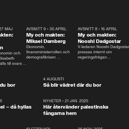
27 MAJ
3:51
AVSNITT 9
•
30 APRIL
24:00
AVSNITT 8
•
16 APRIL
25:1
kten:
My och makten:
My och makten:
Mikael Damberg
Nooshi Dadgostar
on
Ekonomin, 
V-ledaren Nooshi Dadgostar
finansministerrollen och 
pressas internt om 
onomin och 
demografikrisen. 
regeringsfrågan.

lisabeth 
Oppositionen ställs till svars 
I Aftonbladets 
ls till svars 
när Socialdemokraternas 
partiledarutfrågning ”My 
stern gästar 
Mikael Damberg gästar My 
och Makten” sätter hon ner 
My och Makten. 
och Makten. 
foten mot kritikerna:

1:06
4 AUGUSTI
1:0
– Vi ställer upp i val. Ska vi 
 du bor
Så blir vädret där du bor
vara med så sitter vi förstås 
25
1:22
NYHETER
•
21 JAN. 2025
0:5
ael – då hyllas
Här återvänder palestinska
fångarna hem