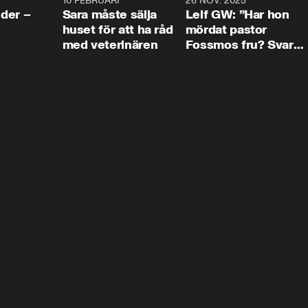
4:24
10 FEBRUARI
4:13
26 NOV. 2025
8:1
der –
Sara måste sälja
Leif GW: ”Har hon
huset för att ha råd
mördat pastor
med veterinären
Fossmos fru? Svar
nej.”