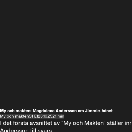
My och makten: Magdalena Andersson om Jimmie-hånet
My och makten
S1 E1
23.10.25
21 min
I det första avsnittet av ”My och Makten” ställe
Andersson till svars.