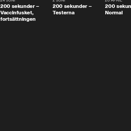
24 JUNI
5:00
2 JUNI
4:23
20 APRIL
200 sekunder –
200 sekunder –
200 sekun
Vaccinfusket,
Testerna
Normal
fortsättningen