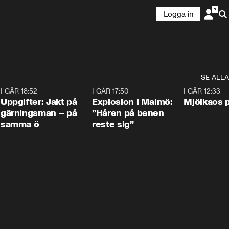
Logga in
SE ALLA
5
I GÅR 18:52
0:33
I GÅR 17:50
1:10
I GÅR 12:33
Uppgifter: Jakt på
Explosion i Malmö:
Mjölkaos p
gärningsman – på
”Håren på benen
samma ö
reste sig”