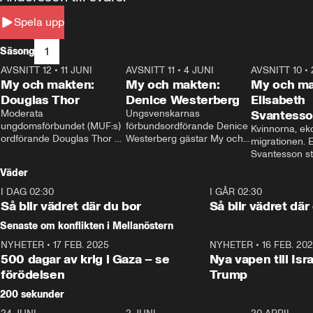
Spela upp
1
Säsong
AVSNITT 12
•
11 JUNI
26:27
AVSNITT 11
•
4 JUNI
23:40
AVSNITT 10
•
My och makten:
My och makten:
My och ma
Douglas Thor
Denice Westerberg
Elisabeth
Moderata 
Ungsvenskarnas 
Svantess
ungdomsförbundet (MUF:s) 
förbundsordförande Denice 
Kvinnorna, ek
ordförande Douglas Thor 
Westerberg gästar My och 
migrationen. E
gästar My och makten. I 
makten. I avsnittet 
Svantesson stäl
avsnittet diskuteras 
diskuteras migrationsfrågan 
när finansmini
Väder
tonårsutvisningarna och hur 
och hur SD ska locka 
Moderaterna ska locka 
kvinnliga väljare. 
I DAG 02:30
1:06
I GÅR 02:30
väljare till valet i höst. 
Så blir vädret där du bor
Så blir vädret där
Senaste om konflikten i Mellanöstern
NYHETER
•
17 FEB. 2025
0:45
NYHETER
•
16 FEB. 20
500 dagar av krig i Gaza – se
Nya vapen till Isr
förödelsen
Trump
200 sekunder