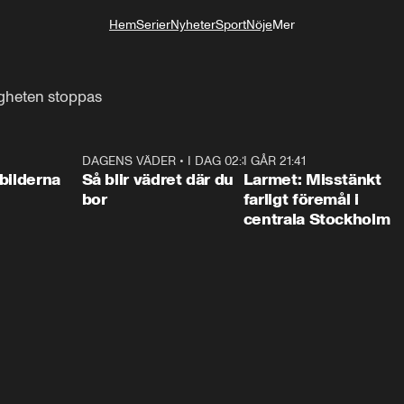
Hem
Serier
Nyheter
Sport
Nöje
Mer
Livsstil
igheten stoppas
0:31
DAGENS VÄDER
•
I DAG 02:30
1:06
I GÅR 21:41
0:3
bilderna
Så blir vädret där du
Larmet: Misstänkt
bor
farligt föremål i
centrala Stockholm