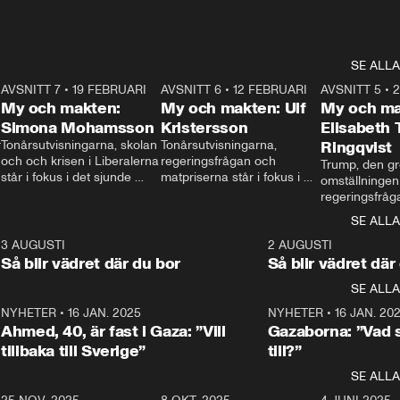
SE ALLA
7
AVSNITT 7
•
19 FEBRUARI
24:30
AVSNITT 6
•
12 FEBRUARI
27:30
AVSNITT 5
•
My och makten:
My och makten: Ulf
My och ma
Simona Mohamsson
Kristersson
Elisabeth
 
Tonårsutvisningarna, skolan 
Tonårsutvisningarna, 
Ringqvist
och och krisen i Liberalerna 
regeringsfrågan och 
Trump, den gr
står i fokus i det sjunde 
matpriserna står i fokus i 
omställningen
avsnittet av ”My och 
det sjätte avsnittet av ”My 
regeringsfråga
makten”. Se när 
och makten”. Se när 
centrum i det 
SE ALLA
Aftonbladets inrikespolitiska 
Aftonbladets inrikespolitiska 
avsnittet av ”
kommentator My 
kommentator My 
6
3 AUGUSTI
1:06
2 AUGUSTI
Makten”. Se nä
Rohwedder ställer 
Rohwedder ställer 
Så blir vädret där du bor
Så blir vädret där
Aftonbladets in
utbildnings- och 
statsminister Ulf Kristersson 
kommentator 
SE ALLA
integrationsminister Simona 
till svars.
Rohwedder stäl
Mohamsson till svars.
Centerpartiets
2
NYHETER
•
16 JAN. 2025
1:01
NYHETER
•
16 JAN. 20
Thand Ring till
Ahmed, 40, är fast i Gaza: ”Vill
Gazaborna: ”Vad s
tillbaka till Sverige”
till?”
SE ALLA