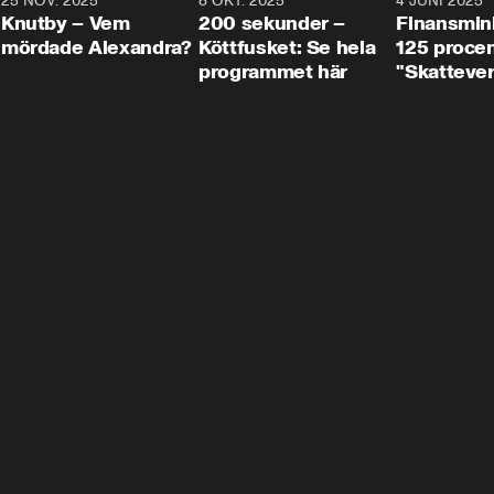
3
25 NOV. 2025
31:05
8 OKT. 2025
4:29
4 JUNI 2025
Knutby – Vem
200 sekunder –
Finansmin
mördade Alexandra?
Köttfusket: Se hela
125 procent
programmet här
"Skattever
viktig uppg