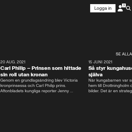
Logga in
SE ALLA
5
20 AUG. 2021
3:35
15 JUNI 2021
Carl Philip – Prinsen som hittade
Så styr kungahus
sin roll utan kronan
själva
Genom en grundlagsändring blev Victoria  
När kungabarnen var sm
kronprinsessa och Carl Philip prins. 
hem till Drottningholm oc
Aftonbladets kungliga reporter Jenny 
bilder. Det är en strate
Alexandersson och kungliga experten Sara 
avlägsen i dag. Nu styrs
Ericsson berättar om prins Carl Philips liv och 
Instagram och Facebook
han väg att finna sin roll utan kronan. De 
Kungahusets sociala med
berättar om hans stora intresse och hur han 
skyltfönster ut mot folk
fick sin kärlek Sofia.
pr. Följarna får en känsl
men kom ihåg att bakom
dessa konton finns en st