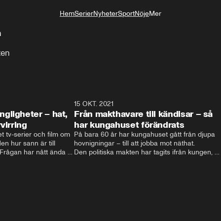
Hem
Serier
Nyheter
Sport
Nöje
Mer
Livsstil
n
ten
4:06
15 OKT. 2021
4:2
gligheter – hat,
Från makthavare till kändisar – så
virring
har kungahuset förändrats
t tv-serier och film om 
På bara 60 år har kungahuset gått från djupa 
n hur sann är till 
hovnigningar – till att jobba mot näthat. 

ågan har nått ända till 
Den politiska makten har tagits ifrån kungen, 
nien.  Filmatiseringarna 
och kungligheterna försöker istället att hitta 
och hat till 
nya sätt att vara relevanta. Välgörenhet, att 
t svenska kungahuset 
lyfta viktiga frågor och agera förebild är vägen 
 svenska kungaserier 
som vårat kungahus har valt. 

Men eftersom att varje ny regent själv 
bestämmer sin roll kan kungahuset komma att 
fortsätta förändras – för att följa med tiden.