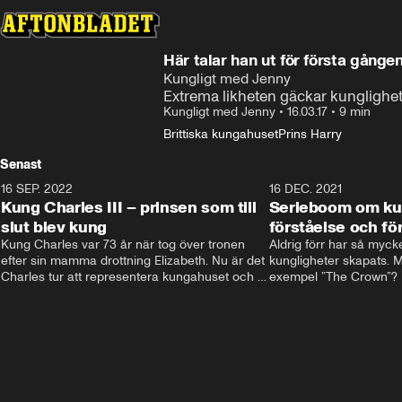
Här talar han ut för första gånge
Kungligt med Jenny
Extrema likheten gäckar kunglighe
Kungligt med Jenny
•
16.03.17
•
9 min
Brittiska kungahuset
Prins Harry
Senast
16 SEP. 2022
3:40
16 DEC. 2021
Kung Charles III – prinsen som till
Serieboom om kun
slut blev kung
förståelse och för
Kung Charles var 73 år när tog över tronen 
Aldrig förr har så mycke
efter sin mamma drottning Elizabeth. Nu är det 
kungligheter skapats. Me
Charles tur att representera kungahuset och 
exempel ”The Crown”? Fr
Storbritannien och sätta sin egen prägel på 
ministernivå i Storbritan
den kungliga rollen.
har både gett förståelse 
kungligheterna. Och de
kommer inte undan: två
är på gång.