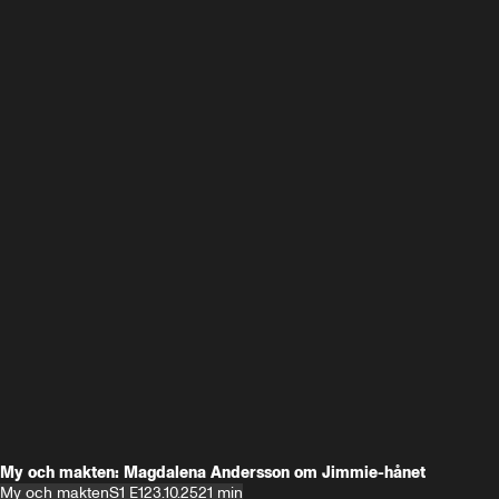
My och makten: Magdalena Andersson om Jimmie-hånet
My och makten
S1 E1
23.10.25
21 min