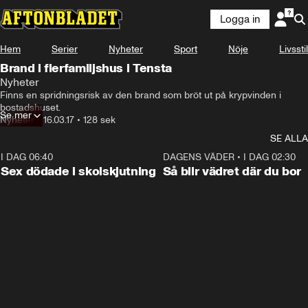
Logga in
Hem
Serier
Nyheter
Sport
Nöje
Livsstil
Brand i flerfamiljshus i Tensta
Nyheter
Finns en spridningsrisk av den brand som bröt ut på krypvinden i 
bostadshuset.
Se mer
Nyheter
•
16.03.17
•
128 sek
SE ALLA
I DAG 06:40
0:47
DAGENS VÄDER
•
I DAG 02:30
Sex dödade i skolskjutning
Så blir vädret där du bor