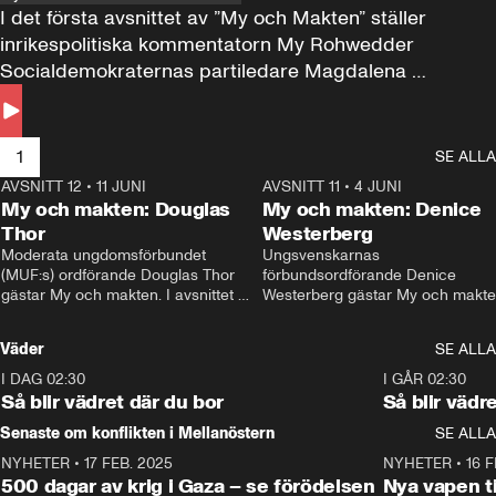
I det första avsnittet av ”My och Makten” ställer 
inrikespolitiska kommentatorn My Rohwedder 
Socialdemokraternas partiledare Magdalena 
Andersson till svars.
1
SE ALLA
AVSNITT 12
•
11 JUNI
26:27
AVSNITT 11
•
4 JUNI
2
My och makten: Douglas
My och makten: Denice
Thor
Westerberg
Moderata ungdomsförbundet 
Ungsvenskarnas 
(MUF:s) ordförande Douglas Thor 
förbundsordförande Denice 
gästar My och makten. I avsnittet 
Westerberg gästar My och makten.
diskuteras tonårsutvisningarna och 
avsnittet diskuteras migrationsfrå
hur Moderaterna ska locka väljare till 
och hur SD ska locka kvinnliga 
Väder
SE ALLA
valet i höst. 
väljare. 
I DAG 02:30
1:06
I GÅR 02:30
Så blir vädret där du bor
Så blir vädr
Senaste om konflikten i Mellanöstern
SE ALLA
NYHETER
•
17 FEB. 2025
0:45
NYHETER
•
16 F
500 dagar av krig i Gaza – se förödelsen
Nya vapen ti