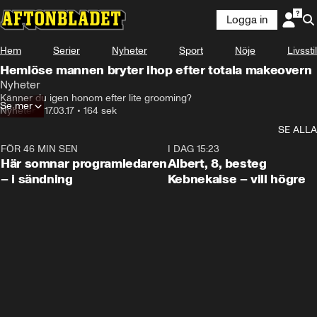
Logga in
Hem
Serier
Nyheter
Sport
Nöje
Livsstil
Hemlöse mannen bryter ihop efter totala makeovern
Nyheter
Känner du igen honom efter lite grooming?
Se mer
Nyheter
•
17.03.17
•
164 sek
SE ALLA
FÖR 46 MIN SEN
0:45
I DAG 15:23
Här somnar programledaren
Albert, 8, besteg
– i sändning
Kebnekaise – vill högre