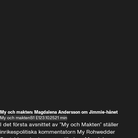
My och makten: Magdalena Andersson om Jimmie-hånet
My och makten
S1 E1
23.10.25
21 min
I det första avsnittet av ”My och Makten” ställer 
inrikespolitiska kommentatorn My Rohwedder 