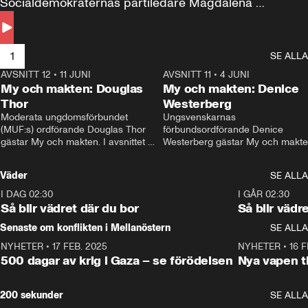
Socialdemokraternas partiledare Magdalena 
Andersson till svars.
1
SE ALLA
AVSNITT 12
•
11 JUNI
26:27
AVSNITT 11
•
4 JUNI
2
My och makten: Douglas
My och makten: Denice
Thor
Westerberg
Moderata ungdomsförbundet 
Ungsvenskarnas 
(MUF:s) ordförande Douglas Thor 
förbundsordförande Denice 
gästar My och makten. I avsnittet 
Westerberg gästar My och makten.
diskuteras tonårsutvisningarna och 
avsnittet diskuteras migrationsfrå
hur Moderaterna ska locka väljare till 
och hur SD ska locka kvinnliga 
Väder
SE ALLA
valet i höst. 
väljare. 
I DAG 02:30
1:06
I GÅR 02:30
Så blir vädret där du bor
Så blir vädr
Senaste om konflikten i Mellanöstern
SE ALLA
NYHETER
•
17 FEB. 2025
0:45
NYHETER
•
16 F
500 dagar av krig i Gaza – se förödelsen
Nya vapen ti
200 sekunder
SE ALLA