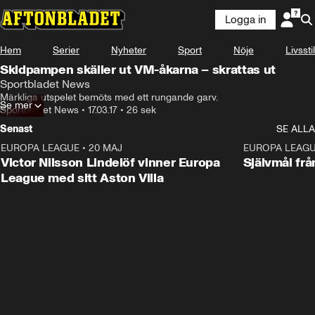
Logga in
Hem
Serier
Nyheter
Sport
Nöje
Livsstil
Skidpampen skäller ut VM-åkarna – skrattas ut
Sportbladet News
Märkliga utspelet bemöts med ett rungande garv.
Se mer
Sportbladet News
•
17.03.17
•
26 sek
Senast
SE ALLA
EUROPA LEAGUE
•
20 MAJ
1:32
EUROPA LEAG
Victor Nilsson Lindelöf vinner Europa
Självmål frå
League med sitt Aston Villa