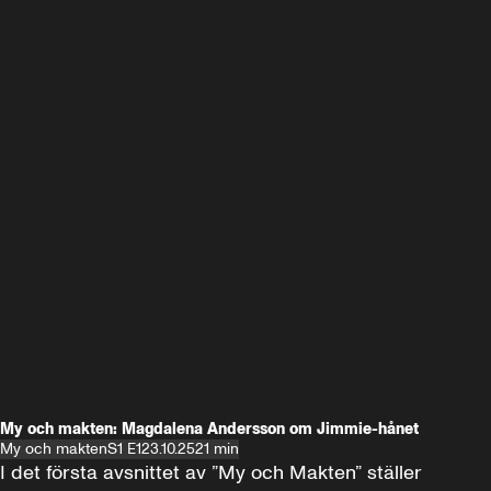
My och makten: Magdalena Andersson om Jimmie-hånet
My och makten
S1 E1
23.10.25
21 min
I det första avsnittet av ”My och Makten” ställer 