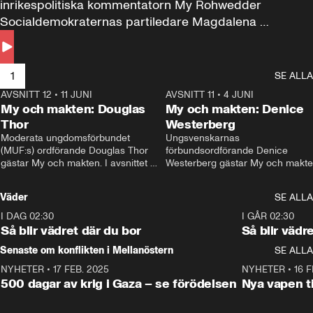
inrikespolitiska kommentatorn My Rohwedder 
Socialdemokraternas partiledare Magdalena 
Andersson till svars.
1
SE ALLA
AVSNITT 12
•
11 JUNI
26:27
AVSNITT 11
•
4 JUNI
2
My och makten: Douglas
My och makten: Denice
Thor
Westerberg
Moderata ungdomsförbundet 
Ungsvenskarnas 
(MUF:s) ordförande Douglas Thor 
förbundsordförande Denice 
gästar My och makten. I avsnittet 
Westerberg gästar My och makten.
diskuteras tonårsutvisningarna och 
avsnittet diskuteras migrationsfrå
hur Moderaterna ska locka väljare till 
och hur SD ska locka kvinnliga 
Väder
SE ALLA
valet i höst. 
väljare. 
I DAG 02:30
1:06
I GÅR 02:30
Så blir vädret där du bor
Så blir vädr
Senaste om konflikten i Mellanöstern
SE ALLA
NYHETER
•
17 FEB. 2025
0:45
NYHETER
•
16 F
500 dagar av krig i Gaza – se förödelsen
Nya vapen ti