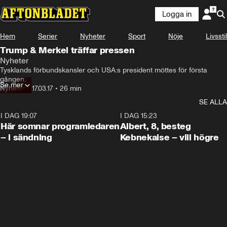
Logga in
Hem
Serier
Nyheter
Sport
Nöje
Livsstil
Trump & Merkel träffar pressen
Nyheter
Tysklands förbundskansler och USA:s president möttes för första 
gången.
Se mer
Nyheter
•
17.03.17
•
26 min
SE ALLA
I DAG 19:07
0:45
I DAG 15:23
Här somnar programledaren
Albert, 8, besteg
– i sändning
Kebnekaise – vill högre