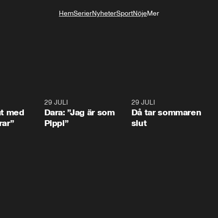
Hem
Serier
Nyheter
Sport
Nöje
Mer
Livsstil
1:02
29 JULI
0:41
29 JULI
0:3
at med
Dara: ”Jag är som
Då tar sommaren
rar”
Pippi”
slut