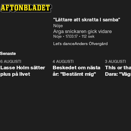
"Lättare att skratta i samba"
Nöje
Arga snickaren gick vidare
Nöje
•
17.03.17
•
112 sek
Let’s dance
Anders Öfvergård
Senaste
6 AUGUSTI
1:04
4 AUGUSTI
0:24
3 AUGUSTI
Lasse Holm sätter
Beskedet om nästa
This or th
plus på livet
år: ”Bestämt mig”
Dara: ”Väg