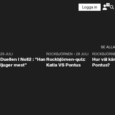
Logga in
SE ALLA
9
29 JULI
0:47
ROCKBJÖRNEN
•
28 JULI
0:15
ROCKBJÖRN
Duellen i Noll2 : ”Han
Rockbjörnen-quiz:
Hur väl kä
ljuger mest”
Katia VS Pontus
Pontus?