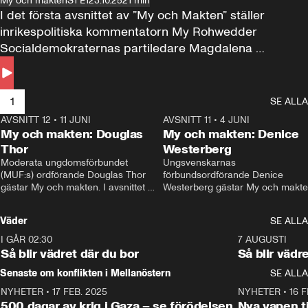
My och makten
S1 E1
23.10.25
21 min
I det första avsnittet av ”My och Makten” ställer 
inrikespolitiska kommentatorn My Rohwedder 
Socialdemokraternas partiledare Magdalena 
Andersson till svars.
1
SE ALLA
AVSNITT 12
•
11 JUNI
26:27
AVSNITT 11
•
4 JUNI
2
My och makten: Douglas
My och makten: Denice
Thor
Westerberg
Moderata ungdomsförbundet 
Ungsvenskarnas 
(MUF:s) ordförande Douglas Thor 
förbundsordförande Denice 
gästar My och makten. I avsnittet 
Westerberg gästar My och makten.
diskuteras tonårsutvisningarna och 
avsnittet diskuteras migrationsfrå
hur Moderaterna ska locka väljare till 
och hur SD ska locka kvinnliga 
Väder
SE ALLA
valet i höst. 
väljare. 
I GÅR 02:30
1:06
7 AUGUSTI
Så blir vädret där du bor
Så blir vädr
Senaste om konflikten i Mellanöstern
SE ALLA
NYHETER
•
17 FEB. 2025
0:45
NYHETER
•
16 F
500 dagar av krig i Gaza – se förödelsen
Nya vapen ti