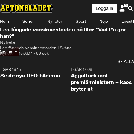
Logga in
Hem
Serier
Nyheter
Sport
Nöje
Livsstil
Leo fångade vansinnesfärden på film: "Vad f*n gör
han?"
Nyheter
Leo fångade vansinnesfärden i Skåne
Se mer
Nyheter
•
18.03.17
•
56 sek
SE ALLA
I GÅR 19:15
0:36
I GÅR 17:08
Se de nya UFO-bilderna
Äggattack mot
premiärministern – kaos
bryter ut