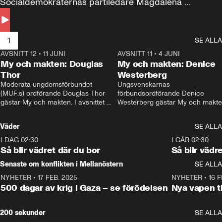
Socialdemokraternas partiledare Magdalena 
Andersson till svars.
1
SE ALLA
AVSNITT 12
•
11 JUNI
26:27
AVSNITT 11
•
4 JUNI
2
My och makten: Douglas
My och makten: Denice
Thor
Westerberg
Moderata ungdomsförbundet 
Ungsvenskarnas 
(MUF:s) ordförande Douglas Thor 
förbundsordförande Denice 
gästar My och makten. I avsnittet 
Westerberg gästar My och makten.
diskuteras tonårsutvisningarna och 
avsnittet diskuteras migrationsfrå
hur Moderaterna ska locka väljare till 
och hur SD ska locka kvinnliga 
Väder
SE ALLA
valet i höst. 
väljare. 
I DAG 02:30
1:06
I GÅR 02:30
Så blir vädret där du bor
Så blir vädr
Senaste om konflikten i Mellanöstern
SE ALLA
NYHETER
•
17 FEB. 2025
0:45
NYHETER
•
16 F
500 dagar av krig i Gaza – se förödelsen
Nya vapen ti
200 sekunder
SE ALLA