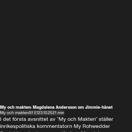
My och makten: Magdalena Andersson om Jimmie-hånet
My och makten
S1 E1
23.10.25
21 min
I det första avsnittet av ”My och Makten” ställer 
inrikespolitiska kommentatorn My Rohwedder 