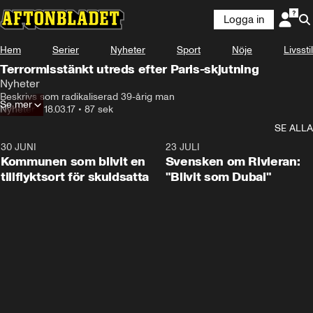
Logga in
Hem
Serier
Nyheter
Sport
Nöje
Livsstil
Terrormisstänkt utreds efter Paris-skjutning
Nyheter
Beskrivs som radikaliserad 39-årig man
Se mer
Nyheter
•
18.03.17
•
87 sek
SE ALLA
30 JUNI
1:24
23 JULI
Kommunen som blivit en
Svensken om Rivieran:
tillflyktsort för skuldsatta
"Blivit som Dubai"