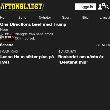
Logga in
Hem
Serier
Nyheter
Sport
Nöje
Livsstil
One Directions beef med Trump
Nöje
"Vi blev utslängda från hans hotell"
Se mer
Nöje
•
18.03.17
•
36 sek
Senaste
SE ALLA
I GÅR 10:42
1:04
4 AUGUSTI
Lasse Holm sätter plus på
Beskedet om nästa år:
livet
”Bestämt mig”