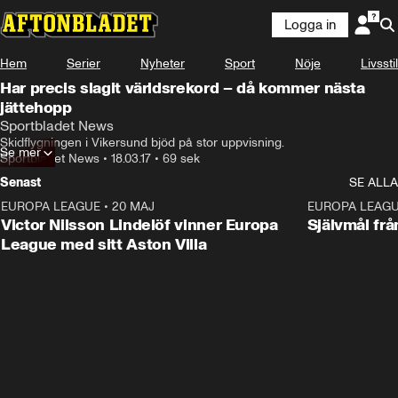
Logga in
Hem
Serier
Nyheter
Sport
Nöje
Livsstil
Har precis slagit världsrekord – då kommer nästa
jättehopp
Sportbladet News
Skidflygningen i Vikersund bjöd på stor uppvisning.
Se mer
Sportbladet News
•
18.03.17
•
69 sek
Senast
SE ALLA
EUROPA LEAGUE
•
20 MAJ
1:32
EUROPA LEAG
Victor Nilsson Lindelöf vinner Europa
Självmål frå
League med sitt Aston Villa