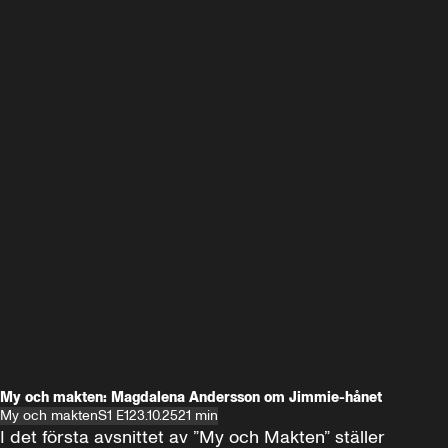
My och makten: Magdalena Andersson om Jimmie-hånet
My och makten
S1 E1
23.10.25
21 min
I det första avsnittet av ”My och Makten” ställer 