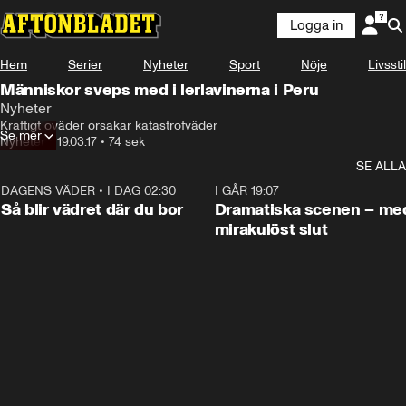
Logga in
Hem
Serier
Nyheter
Sport
Nöje
Livsstil
Människor sveps med i lerlavinerna i Peru
Nyheter
Kraftigt oväder orsakar katastrofväder
Se mer
Nyheter
•
19.03.17
•
74 sek
SE ALLA
DAGENS VÄDER
•
I DAG 02:30
1:06
I GÅR 19:07
Så blir vädret där du bor
Dramatiska scenen – me
mirakulöst slut