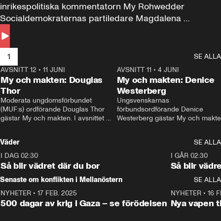
inrikespolitiska kommentatorn My Rohwedder 
Socialdemokraternas partiledare Magdalena 
Andersson till svars.
1
SE ALLA
AVSNITT 12
•
11 JUNI
26:27
AVSNITT 11
•
4 JUNI
2
My och makten: Douglas
My och makten: Denice
Thor
Westerberg
Moderata ungdomsförbundet 
Ungsvenskarnas 
(MUF:s) ordförande Douglas Thor 
förbundsordförande Denice 
gästar My och makten. I avsnittet 
Westerberg gästar My och makten.
diskuteras tonårsutvisningarna och 
avsnittet diskuteras migrationsfrå
hur Moderaterna ska locka väljare till 
och hur SD ska locka kvinnliga 
Väder
SE ALLA
valet i höst. 
väljare. 
I DAG 02:30
1:06
I GÅR 02:30
Så blir vädret där du bor
Så blir vädr
Senaste om konflikten i Mellanöstern
SE ALLA
NYHETER
•
17 FEB. 2025
0:45
NYHETER
•
16 F
500 dagar av krig i Gaza – se förödelsen
Nya vapen ti