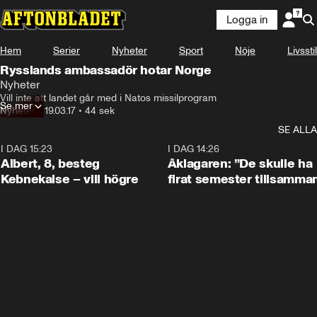
Logga in
Hem
Serier
Nyheter
Sport
Nöje
Livsstil
Rysslands ambassadör hotar Norge
Nyheter
Vill inte att landet går med i Natos missilprogram
Se mer
Nyheter
•
19.03.17
•
44 sek
SE ALLA
I DAG 15:23
0:54
I DAG 14:26
Albert, 8, besteg
Åklagaren: ”De skulle ha
Kebnekaise – vill högre
firat semester tillsamma