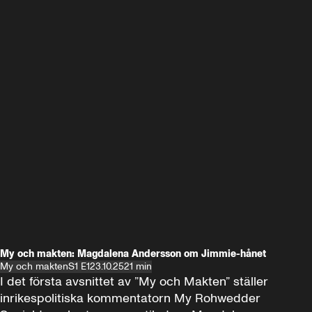
My och makten: Magdalena Andersson om Jimmie-hånet
My och makten
S1 E1
23.10.25
21 min
I det första avsnittet av ”My och Makten” ställer 
inrikespolitiska kommentatorn My Rohwedder 