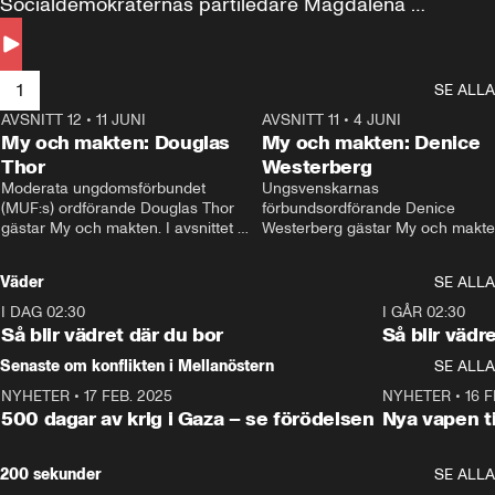
Socialdemokraternas partiledare Magdalena 
Andersson till svars.
1
SE ALLA
AVSNITT 12
•
11 JUNI
26:27
AVSNITT 11
•
4 JUNI
2
My och makten: Douglas
My och makten: Denice
Thor
Westerberg
Moderata ungdomsförbundet 
Ungsvenskarnas 
(MUF:s) ordförande Douglas Thor 
förbundsordförande Denice 
gästar My och makten. I avsnittet 
Westerberg gästar My och makten.
diskuteras tonårsutvisningarna och 
avsnittet diskuteras migrationsfrå
hur Moderaterna ska locka väljare till 
och hur SD ska locka kvinnliga 
Väder
SE ALLA
valet i höst. 
väljare. 
I DAG 02:30
1:06
I GÅR 02:30
Så blir vädret där du bor
Så blir vädr
Senaste om konflikten i Mellanöstern
SE ALLA
NYHETER
•
17 FEB. 2025
0:45
NYHETER
•
16 F
500 dagar av krig i Gaza – se förödelsen
Nya vapen ti
200 sekunder
SE ALLA