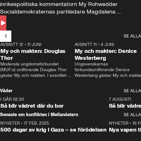
inrikespolitiska kommentatorn My Rohwedder 
Socialdemokraternas partiledare Magdalena 
Andersson till svars.
1
SE ALLA
AVSNITT 12
•
11 JUNI
26:27
AVSNITT 11
•
4 JUNI
2
My och makten: Douglas
My och makten: Denice
Thor
Westerberg
Moderata ungdomsförbundet 
Ungsvenskarnas 
(MUF:s) ordförande Douglas Thor 
förbundsordförande Denice 
gästar My och makten. I avsnittet 
Westerberg gästar My och makten.
diskuteras tonårsutvisningarna och 
avsnittet diskuteras migrationsfrå
hur Moderaterna ska locka väljare till 
och hur SD ska locka kvinnliga 
Väder
SE ALLA
valet i höst. 
väljare. 
I GÅR 02:30
1:06
7 AUGUSTI
Så blir vädret där du bor
Så blir vädr
Senaste om konflikten i Mellanöstern
SE ALLA
NYHETER
•
17 FEB. 2025
0:45
NYHETER
•
16 F
500 dagar av krig i Gaza – se förödelsen
Nya vapen ti