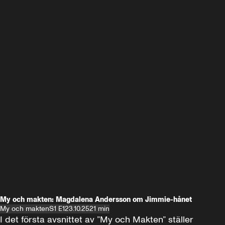
My och makten: Magdalena Andersson om Jimmie-hånet
My och makten
S1 E1
23.10.25
21 min
I det första avsnittet av ”My och Makten” ställer 