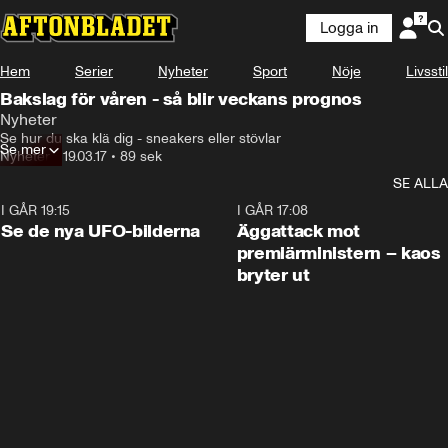
Logga in
Hem
Serier
Nyheter
Sport
Nöje
Livsstil
Bakslag för våren - så blir veckans prognos
Nyheter
Se hur du ska klä dig - sneakers eller stövlar
Se mer
Nyheter
•
19.03.17
•
89 sek
SE ALLA
I GÅR 19:15
0:36
I GÅR 17:08
Se de nya UFO-bilderna
Äggattack mot
premiärministern – kaos
bryter ut