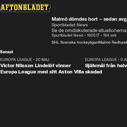
Malmö dömdes bort – sedan avgj
Sportbladet News
Se de omdiskuterade situationerna 
Sportbladet News
•
19.03.17
•
164 sek
SHL Svenska hockeyligan
Malmö Redhaw
Senast
EUROPA LEAGUE
•
20 MAJ
1:32
EUROPA LEAGUE
•
9 A
Victor Nilsson Lindelöf vinner
Självmål från hal
Europa League med sitt Aston Villa
skadad