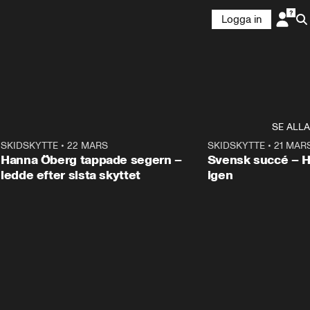
Logga in
SE ALLA
9
SKIDSKYTTE
•
22 MARS
0:55
SKIDSKYTTE
•
21 MAR
Hanna Öberg tappade segern –
Svensk succé – 
ledde efter sista skyttet
igen