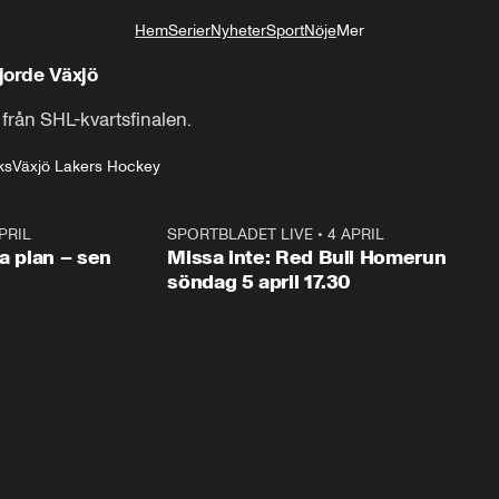
Hem
Serier
Nyheter
Sport
Nöje
Mer
Livsstil
orde Växjö
från SHL-kvartsfinalen.
ks
Växjö Lakers Hockey
PRIL
1:03
SPORTBLADET LIVE
•
4 APRIL
1:0
va plan – sen
Missa inte: Red Bull Homerun
söndag 5 april 17.30