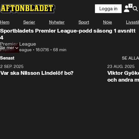
Logga in
Hem
Serier
Nyheter
Sport
Nöje
Livsstil
Sportbladets Premier League-podd säsong 1 avsnitt
4
Premier League
Se mer
Premier League
•
18.07.16
•
68 min
Senast
SE ALLA
2 SEP. 2025
1:36
23 AUG. 2025
Var ska Nilsson Lindelöf bo?
Viktor Gyöke
och andra m