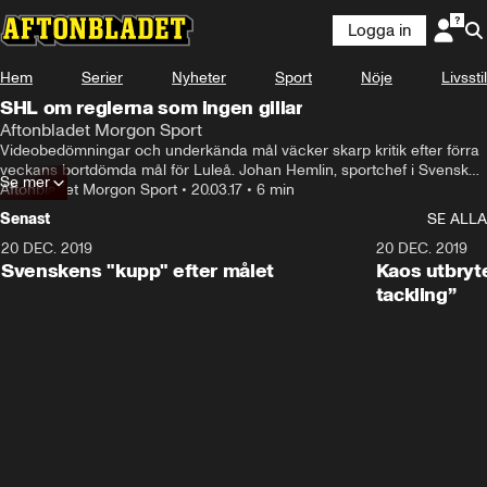
Logga in
Hem
Serier
Nyheter
Sport
Nöje
Livsstil
SHL om reglerna som ingen gillar
Aftonbladet Morgon Sport
Videobedömningar och underkända mål väcker skarp kritik efter förra 
veckans bortdömda mål för Luleå. Johan Hemlin, sportchef i Svenska 
Se mer
Hockeyligan, bemöter kritiken.
Aftonbladet Morgon Sport
•
20.03.17
•
6 min
Senast
SE ALLA
20 DEC. 2019
0:44
20 DEC. 2019
Svenskens "kupp" efter målet
Kaos utbryte
tackling”