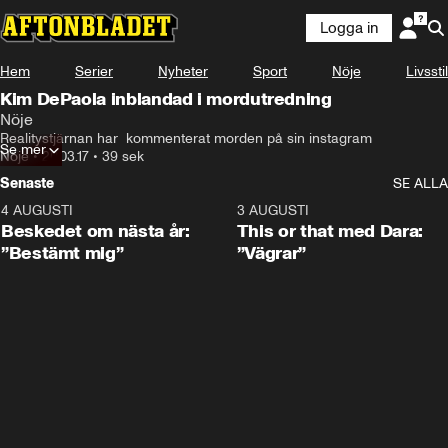
Logga in
Hem
Serier
Nyheter
Sport
Nöje
Livsstil
Kim DePaola inblandad i mordutredning
Nöje
Realitystjärnan har  kommenterat morden på sin instagram
Se mer
Nöje
•
20.03.17
•
39 sek
Senaste
SE ALLA
4 AUGUSTI
0:24
3 AUGUSTI
Beskedet om nästa år:
This or that med Dara:
”Bestämt mig”
”Vägrar”