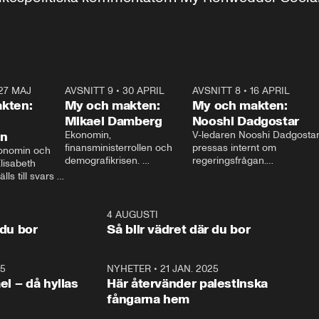
27 MAJ
3:51
AVSNITT 9
•
30 APRIL
24:00
AVSNITT 8
•
16 APRIL
25:1
kten:
My och makten:
My och makten:
Mikael Damberg
Nooshi Dadgostar
on
Ekonomin, 
V-ledaren Nooshi Dadgostar
finansministerrollen och 
pressas internt om 
onomin och 
demografikrisen. 
regeringsfrågan.

lisabeth 
Oppositionen ställs till svars 
I Aftonbladets 
ls till svars 
när Socialdemokraternas 
partiledarutfrågning ”My 
stern gästar 
Mikael Damberg gästar My 
och Makten” sätter hon ner 
My och Makten. 
och Makten. 
foten mot kritikerna:

1:06
4 AUGUSTI
1:0
– Vi ställer upp i val. Ska vi 
 du bor
Så blir vädret där du bor
vara med så sitter vi förstås 
25
1:22
NYHETER
•
21 JAN. 2025
0:5
ael – då hyllas
Här återvänder palestinska
fångarna hem