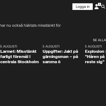
Logga in
r nu också häktats misstänkt för 
SE ALLA
:30
6
5 AUGUSTI
0:35
5 AUGUSTI
0:33
5 AUGUSTI
Larmet: Misstänkt
Uppgifter: Jakt på
Explosion 
farligt föremål i
gärningsman – på
”Håren på
centrala Stockholm
samma ö
reste sig”