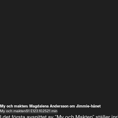
My och makten: Magdalena Andersson om Jimmie-hånet
My och makten
S1 E1
23.10.25
21 min
I det första avsnittet av ”My och Makten” ställe