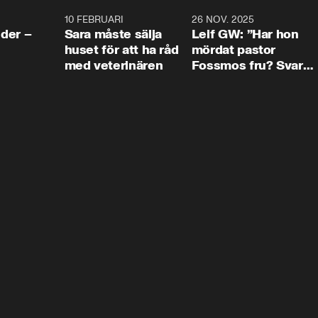
4:24
10 FEBRUARI
4:13
26 NOV. 2025
8:1
der –
Sara måste sälja
Leif GW: ”Har hon
huset för att ha råd
mördat pastor
med veterinären
Fossmos fru? Svar
nej.”