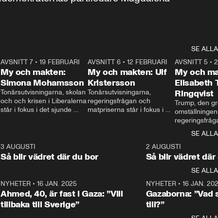
SE ALLA
7
AVSNITT 7
•
19 FEBRUARI
24:30
AVSNITT 6
•
12 FEBRUARI
27:30
AVSNITT 5
•
My och makten:
My och makten: Ulf
My och ma
Simona Mohamsson
Kristersson
Elisabeth
 
Tonårsutvisningarna, skolan 
Tonårsutvisningarna, 
Ringqvist
och och krisen i Liberalerna 
regeringsfrågan och 
Trump, den gr
står i fokus i det sjunde 
matpriserna står i fokus i 
omställningen
avsnittet av ”My och 
det sjätte avsnittet av ”My 
regeringsfråga
makten”. Se när 
och makten”. Se när 
centrum i det 
SE ALLA
Aftonbladets inrikespolitiska 
Aftonbladets inrikespolitiska 
avsnittet av ”
kommentator My 
kommentator My 
6
3 AUGUSTI
1:06
2 AUGUSTI
Makten”. Se nä
Rohwedder ställer 
Rohwedder ställer 
Så blir vädret där du bor
Så blir vädret där
Aftonbladets in
utbildnings- och 
statsminister Ulf Kristersson 
kommentator 
SE ALLA
integrationsminister Simona 
till svars.
Rohwedder stäl
Mohamsson till svars.
Centerpartiets
2
NYHETER
•
16 JAN. 2025
1:01
NYHETER
•
16 JAN. 20
Thand Ring till
Ahmed, 40, är fast i Gaza: ”Vill
Gazaborna: ”Vad s
tillbaka till Sverige”
till?”