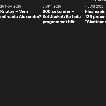
SE ALLA
3
25 NOV. 2025
31:05
8 OKT. 2025
4:29
4 JUNI 2025
Knutby – Vem
200 sekunder –
Finansmin
mördade Alexandra?
Köttfusket: Se hela
125 procent
programmet här
"Skattever
viktig uppg