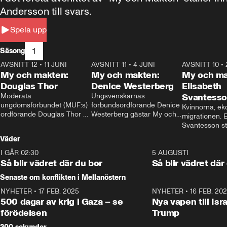
Andersson till svars.
Spela upp
1
Säsong
AVSNITT 12
•
11 JUNI
26:27
AVSNITT 11
•
4 JUNI
23:40
AVSNITT 10
•
My och makten:
My och makten:
My och ma
Douglas Thor
Denice Westerberg
Elisabeth
Moderata 
Ungsvenskarnas 
Svantess
ungdomsförbundet (MUF:s) 
förbundsordförande Denice 
Kvinnorna, ek
ordförande Douglas Thor 
Westerberg gästar My och 
migrationen. E
gästar My och makten. I 
makten. I avsnittet 
Svantesson stäl
avsnittet diskuteras 
diskuteras migrationsfrågan 
när finansmini
Väder
tonårsutvisningarna och hur 
och hur SD ska locka 
Moderaterna ska locka 
kvinnliga väljare. 
I GÅR 02:30
1:06
5 AUGUSTI
väljare till valet i höst. 
Så blir vädret där du bor
Så blir vädret där
Senaste om konflikten i Mellanöstern
NYHETER
•
17 FEB. 2025
0:45
NYHETER
•
16 FEB. 20
500 dagar av krig i Gaza – se
Nya vapen till Isr
förödelsen
Trump