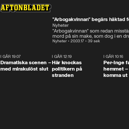
"Arbogakvinnan" begärs häktad 
Nyheter
"Arbogakvinnan" som redan misstän
mord på sin make, som dog i en dr
Nyheter
•
20.03.17
•
39 sek
I GÅR 19:07
0:42
I GÅR 12:19
0:45
I GÅR 10:16
Dramatiska scenen –
Här knockas
Per-Inge fa
med mirakulöst slut
politikern på
hemmet – 
stranden
komma ut