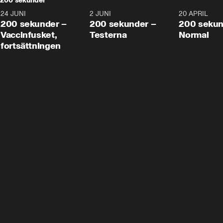
200 sekunder
24 JUNI
5:00
2 JUNI
4:23
20 APRIL
200 sekunder –
200 sekunder –
200 sekun
Vaccinfusket,
Testerna
Normal
fortsättningen