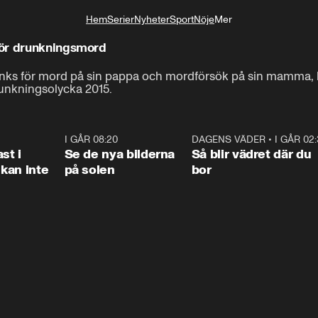
Hem
Serier
Nyheter
Sport
Nöje
Mer
Livsstil
för drunkningsmord
ks för mord på sin pappa och mordförsök på sin mamma, ha
unkningsolycka 2015.
1:26
I GÅR 08:20
0:31
DAGENS VÄDER
•
I GÅR 02
1:0
st i
Se de nya bilderna
Så blir vädret där du
kan inte
på solen
bor