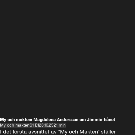
My och makten: Magdalena Andersson om Jimmie-hånet
My och makten
S1 E1
23.10.25
21 min
I det första avsnittet av ”My och Makten” ställer 