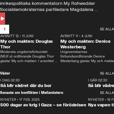
inrikespolitiska kommentatorn My Rohwedder 
Socialdemokraternas partiledare Magdalena 
Andersson till svars.
1
SE ALLA
AVSNITT 12
•
11 JUNI
26:27
AVSNITT 11
•
4 JUNI
2
My och makten: Douglas
My och makten: Denice
Thor
Westerberg
Moderata ungdomsförbundet 
Ungsvenskarnas 
(MUF:s) ordförande Douglas Thor 
förbundsordförande Denice 
gästar My och makten. I avsnittet 
Westerberg gästar My och makten.
diskuteras tonårsutvisningarna och 
avsnittet diskuteras migrationsfrå
hur Moderaterna ska locka väljare till 
och hur SD ska locka kvinnliga 
Väder
SE ALLA
valet i höst. 
väljare. 
I DAG 02:30
1:06
I GÅR 02:30
Så blir vädret där du bor
Så blir vädr
Senaste om konflikten i Mellanöstern
SE ALLA
NYHETER
•
17 FEB. 2025
0:45
NYHETER
•
16 F
500 dagar av krig i Gaza – se förödelsen
Nya vapen ti