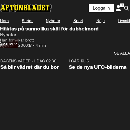
Logga in
Hem
Serier
Nyheter
Sport
Nöje
Livsstil
Häktas på sannolika skäl för dubbelmord
Nyheter
Han förnekar brott
Se mer
Nyheter
•
20.03.17
•
4 min
SE ALLA
DAGENS VÄDER
•
I DAG 02:30
1:06
I GÅR 19:15
Så blir vädret där du bor
Se de nya UFO-bilderna