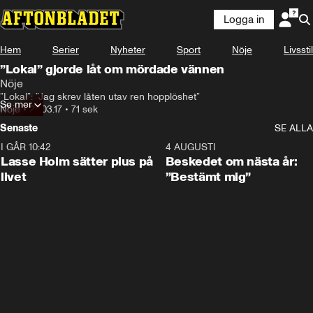
Logga in
Hem
Serier
Nyheter
Sport
Nöje
Livsstil
”Lokal” gjorde låt om mördade vännen
Nöje
”Lokal”: ”Jag skrev låten utav ren hopplöshet”
Se mer
Nöje
•
20.03.17
•
71 sek
Senaste
SE ALLA
I GÅR 10:42
1:04
4 AUGUSTI
Lasse Holm sätter plus på
Beskedet om nästa år:
livet
”Bestämt mig”