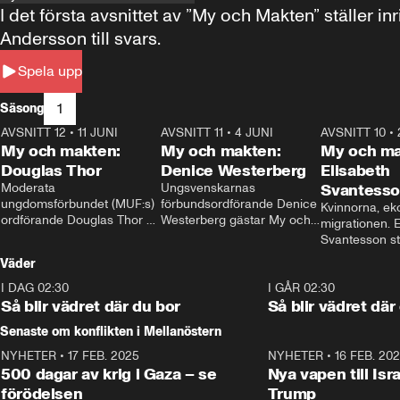
I det första avsnittet av ”My och Makten” ställe
Andersson till svars.
Spela upp
1
Säsong
AVSNITT 12
•
11 JUNI
26:27
AVSNITT 11
•
4 JUNI
23:40
AVSNITT 10
•
My och makten:
My och makten:
My och ma
Douglas Thor
Denice Westerberg
Elisabeth
Moderata 
Ungsvenskarnas 
Svantess
ungdomsförbundet (MUF:s) 
förbundsordförande Denice 
Kvinnorna, ek
ordförande Douglas Thor 
Westerberg gästar My och 
migrationen. E
gästar My och makten. I 
makten. I avsnittet 
Svantesson stäl
avsnittet diskuteras 
diskuteras migrationsfrågan 
när finansmini
Väder
tonårsutvisningarna och hur 
och hur SD ska locka 
Moderaterna ska locka 
kvinnliga väljare. 
I DAG 02:30
1:06
I GÅR 02:30
väljare till valet i höst. 
Så blir vädret där du bor
Så blir vädret där
Senaste om konflikten i Mellanöstern
NYHETER
•
17 FEB. 2025
0:45
NYHETER
•
16 FEB. 20
500 dagar av krig i Gaza – se
Nya vapen till Isr
förödelsen
Trump