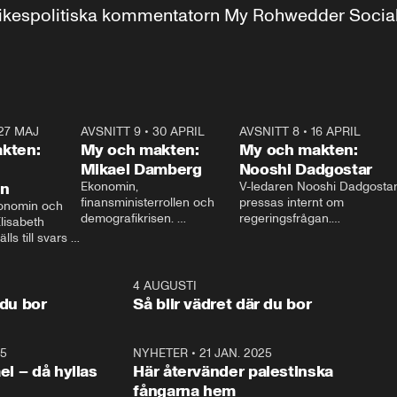
r inrikespolitiska kommentatorn My Rohwedder Soci
27 MAJ
3:51
AVSNITT 9
•
30 APRIL
24:00
AVSNITT 8
•
16 APRIL
25:1
kten:
My och makten:
My och makten:
Mikael Damberg
Nooshi Dadgostar
on
Ekonomin, 
V-ledaren Nooshi Dadgostar
finansministerrollen och 
pressas internt om 
onomin och 
demografikrisen. 
regeringsfrågan.

lisabeth 
Oppositionen ställs till svars 
I Aftonbladets 
ls till svars 
när Socialdemokraternas 
partiledarutfrågning ”My 
stern gästar 
Mikael Damberg gästar My 
och Makten” sätter hon ner 
My och Makten. 
och Makten. 
foten mot kritikerna:

1:06
4 AUGUSTI
1:0
– Vi ställer upp i val. Ska vi 
 du bor
Så blir vädret där du bor
vara med så sitter vi förstås 
25
1:22
NYHETER
•
21 JAN. 2025
0:5
ael – då hyllas
Här återvänder palestinska
fångarna hem