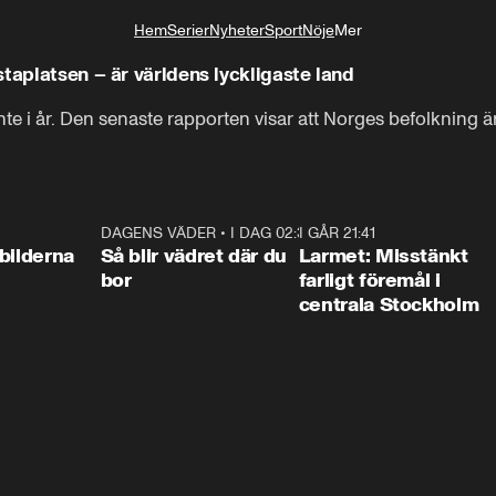
Hem
Serier
Nyheter
Sport
Nöje
Mer
Livsstil
taplatsen – är världens lyckligaste land
e i år. Den senaste rapporten visar att Norges befolkning är 
0:31
DAGENS VÄDER
•
I DAG 02:30
1:06
I GÅR 21:41
0:3
bilderna
Så blir vädret där du
Larmet: Misstänkt
bor
farligt föremål i
centrala Stockholm