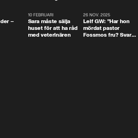
4:24
10 FEBRUARI
4:13
26 NOV. 2025
8:1
der –
Sara måste sälja
Leif GW: ”Har hon
huset för att ha råd
mördat pastor
med veterinären
Fossmos fru? Svar
nej.”