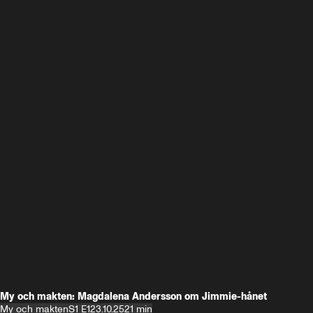
My och makten: Magdalena Andersson om Jimmie-hånet
My och makten
S1 E1
23.10.25
21 min