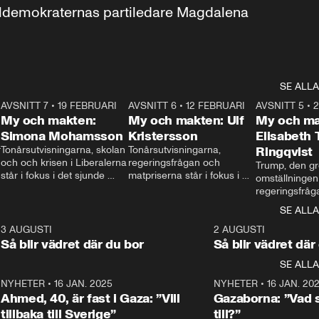
aldemokraternas partiledare Magdalena 
SE ALLA
7
AVSNITT 7
•
19 FEBRUARI
24:30
AVSNITT 6
•
12 FEBRUARI
27:30
AVSNITT 5
•
My och makten:
My och makten: Ulf
My och ma
Simona Mohamsson
Kristersson
Elisabeth
 
Tonårsutvisningarna, skolan 
Tonårsutvisningarna, 
Ringqvist
och och krisen i Liberalerna 
regeringsfrågan och 
Trump, den gr
står i fokus i det sjunde 
matpriserna står i fokus i 
omställningen
avsnittet av ”My och 
det sjätte avsnittet av ”My 
regeringsfråga
makten”. Se när 
och makten”. Se när 
centrum i det 
SE ALLA
Aftonbladets inrikespolitiska 
Aftonbladets inrikespolitiska 
avsnittet av ”
kommentator My 
kommentator My 
6
3 AUGUSTI
1:06
2 AUGUSTI
Makten”. Se nä
Rohwedder ställer 
Rohwedder ställer 
Så blir vädret där du bor
Så blir vädret där
Aftonbladets in
utbildnings- och 
statsminister Ulf Kristersson 
kommentator 
SE ALLA
integrationsminister Simona 
till svars.
Rohwedder stäl
Mohamsson till svars.
Centerpartiets
2
NYHETER
•
16 JAN. 2025
1:01
NYHETER
•
16 JAN. 20
Thand Ring till
Ahmed, 40, är fast i Gaza: ”Vill
Gazaborna: ”Vad s
tillbaka till Sverige”
till?”