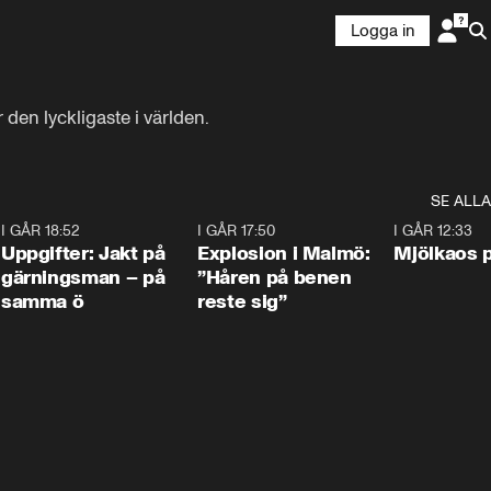
Logga in
den lyckligaste i världen.
SE ALLA
5
I GÅR 18:52
0:33
I GÅR 17:50
1:10
I GÅR 12:33
Uppgifter: Jakt på
Explosion i Malmö:
Mjölkaos p
gärningsman – på
”Håren på benen
samma ö
reste sig”