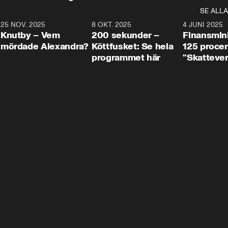
SE ALLA
3
25 NOV. 2025
31:05
8 OKT. 2025
4:29
4 JUNI 2025
Knutby – Vem
200 sekunder –
Finansmin
mördade Alexandra?
Köttfusket: Se hela
125 procent
programmet här
"Skattever
viktig uppg