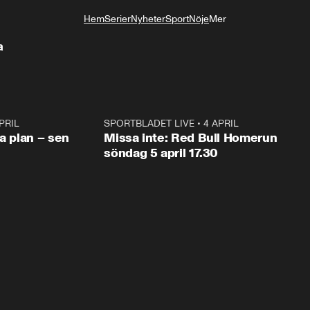
Hem
Serier
Nyheter
Sport
Nöje
Mer
Livsstil
a
PRIL
1:03
SPORTBLADET LIVE
•
4 APRIL
1:0
va plan – sen
Missa inte: Red Bull Homerun
söndag 5 april 17.30