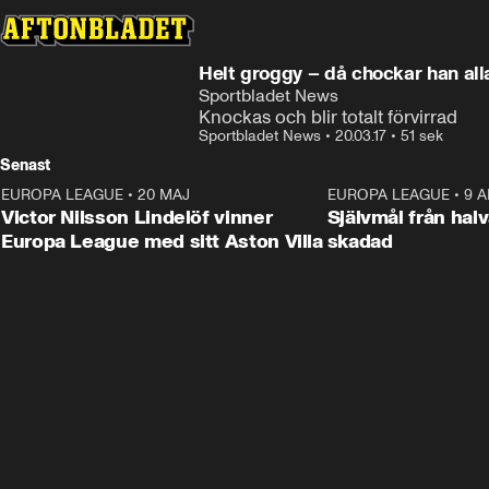
Helt groggy – då chockar han all
Sportbladet News
Knockas och blir totalt förvirrad
Sportbladet News
•
20.03.17
•
51 sek
Senast
EUROPA LEAGUE
•
20 MAJ
1:32
EUROPA LEAGUE
•
9 A
Victor Nilsson Lindelöf vinner
Självmål från hal
Europa League med sitt Aston Villa
skadad