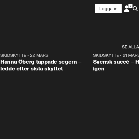
Logga in
SE ALLA
9
SKIDSKYTTE
•
22 MARS
0:55
SKIDSKYTTE
•
21 MAR
Hanna Öberg tappade segern –
Svensk succé – 
ledde efter sista skyttet
igen