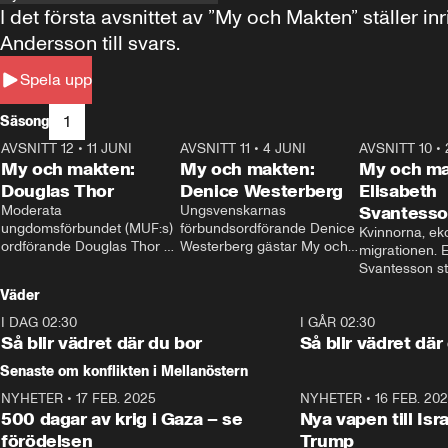
I det första avsnittet av ”My och Makten” ställe
Andersson till svars.
Spela upp
1
Säsong
AVSNITT 12
•
11 JUNI
26:27
AVSNITT 11
•
4 JUNI
23:40
AVSNITT 10
•
My och makten:
My och makten:
My och ma
Douglas Thor
Denice Westerberg
Elisabeth
Moderata 
Ungsvenskarnas 
Svantess
ungdomsförbundet (MUF:s) 
förbundsordförande Denice 
Kvinnorna, ek
ordförande Douglas Thor 
Westerberg gästar My och 
migrationen. E
gästar My och makten. I 
makten. I avsnittet 
Svantesson stäl
avsnittet diskuteras 
diskuteras migrationsfrågan 
när finansmini
Väder
tonårsutvisningarna och hur 
och hur SD ska locka 
Moderaterna ska locka 
kvinnliga väljare. 
I DAG 02:30
1:06
I GÅR 02:30
väljare till valet i höst. 
Så blir vädret där du bor
Så blir vädret där
Senaste om konflikten i Mellanöstern
NYHETER
•
17 FEB. 2025
0:45
NYHETER
•
16 FEB. 20
500 dagar av krig i Gaza – se
Nya vapen till Isr
förödelsen
Trump