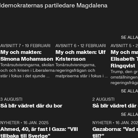
aldemokraternas partiledare Magdalena 
SE ALLA
7
AVSNITT 7
•
19 FEBRUARI
24:30
AVSNITT 6
•
12 FEBRUARI
27:30
AVSNITT 5
•
My och makten:
My och makten: Ulf
My och ma
Simona Mohamsson
Kristersson
Elisabeth
 
Tonårsutvisningarna, skolan 
Tonårsutvisningarna, 
Ringqvist
och och krisen i Liberalerna 
regeringsfrågan och 
Trump, den gr
står i fokus i det sjunde 
matpriserna står i fokus i 
omställningen
avsnittet av ”My och 
det sjätte avsnittet av ”My 
regeringsfråga
makten”. Se när 
och makten”. Se när 
centrum i det 
SE ALLA
Aftonbladets inrikespolitiska 
Aftonbladets inrikespolitiska 
avsnittet av ”
kommentator My 
kommentator My 
6
3 AUGUSTI
1:06
2 AUGUSTI
Makten”. Se nä
Rohwedder ställer 
Rohwedder ställer 
Så blir vädret där du bor
Så blir vädret där
Aftonbladets in
utbildnings- och 
statsminister Ulf Kristersson 
kommentator 
SE ALLA
integrationsminister Simona 
till svars.
Rohwedder stäl
Mohamsson till svars.
Centerpartiets
2
NYHETER
•
16 JAN. 2025
1:01
NYHETER
•
16 JAN. 20
Thand Ring till
Ahmed, 40, är fast i Gaza: ”Vill
Gazaborna: ”Vad s
tillbaka till Sverige”
till?”