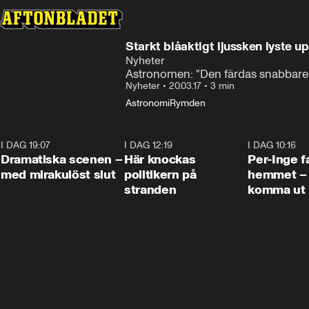
Starkt blåaktigt ljussken lyste 
Nyheter
Astronomen: "Den färdas snabbare ä
Nyheter
•
20.03.17
•
3 min
Astronomi
Rymden
I DAG 19:07
0:42
I DAG 12:19
0:45
I DAG 10:16
Dramatiska scenen –
Här knockas
Per-Inge fa
med mirakulöst slut
politikern på
hemmet – 
stranden
komma ut