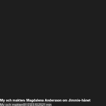
My och makten: Magdalena Andersson om Jimmie-hånet
My och makten
S1 E1
23.10.25
21 min