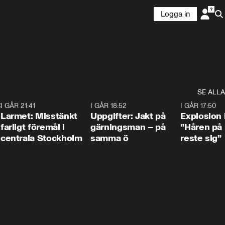
Logga in
SE ALLA
:30
6
I GÅR 21:41
0:35
I GÅR 18:52
0:33
I GÅR 17:50
Larmet: Misstänkt
Uppgifter: Jakt på
Explosion 
farligt föremål i
gärningsman – på
”Håren på
centrala Stockholm
samma ö
reste sig”