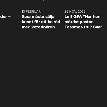
4:24
10 FEBRUARI
4:13
26 NOV. 2025
8:1
der –
Sara måste sälja
Leif GW: ”Har hon
huset för att ha råd
mördat pastor
med veterinären
Fossmos fru? Svar
nej.”