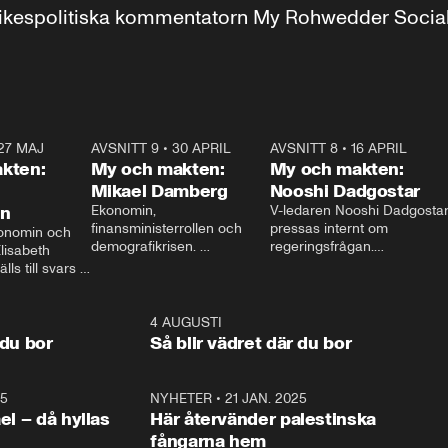
r inrikespolitiska kommentatorn My Rohwedder Soci
27 MAJ
3:51
AVSNITT 9
•
30 APRIL
24:00
AVSNITT 8
•
16 APRIL
25:1
kten:
My och makten:
My och makten:
Mikael Damberg
Nooshi Dadgostar
on
Ekonomin, 
V-ledaren Nooshi Dadgostar
finansministerrollen och 
pressas internt om 
onomin och 
demografikrisen. 
regeringsfrågan.

lisabeth 
Oppositionen ställs till svars 
I Aftonbladets 
ls till svars 
när Socialdemokraternas 
partiledarutfrågning ”My 
stern gästar 
Mikael Damberg gästar My 
och Makten” sätter hon ner 
My och Makten. 
och Makten. 
foten mot kritikerna:

1:06
4 AUGUSTI
1:0
– Vi ställer upp i val. Ska vi 
 du bor
Så blir vädret där du bor
vara med så sitter vi förstås 
25
1:22
NYHETER
•
21 JAN. 2025
0:5
ael – då hyllas
Här återvänder palestinska
fångarna hem