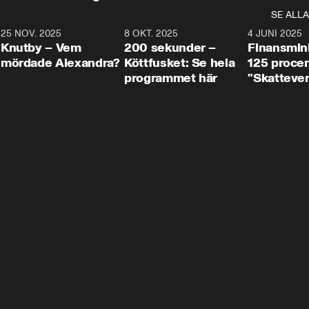
SE ALLA
3
25 NOV. 2025
31:05
8 OKT. 2025
4:29
4 JUNI 2025
Knutby – Vem
200 sekunder –
Finansmin
mördade Alexandra?
Köttfusket: Se hela
125 procent
programmet här
"Skattever
viktig uppg