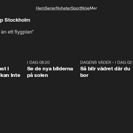
Hem
Serier
Nyheter
Sport
Nöje
Mer
Livsstil
upp Stockholm
n ett flygplan"
1:26
I DAG 08:20
0:31
DAGENS VÄDER
•
I DAG 02
1:0
st i
Se de nya bilderna
Så blir vädret där du
kan inte
på solen
bor