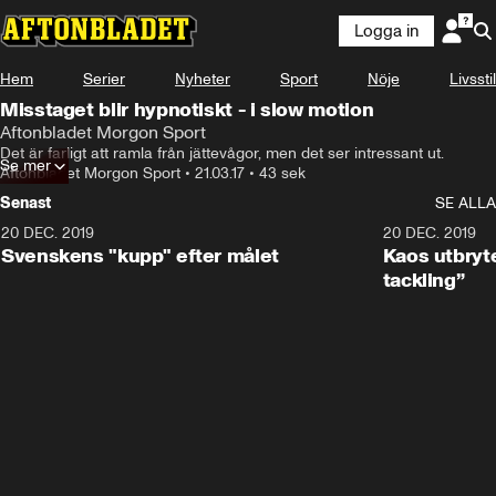
Logga in
Hem
Serier
Nyheter
Sport
Nöje
Livsstil
Misstaget blir hypnotiskt - i slow motion
Aftonbladet Morgon Sport
Det är farligt att ramla från jättevågor, men det ser intressant ut.
Se mer
Aftonbladet Morgon Sport
•
21.03.17
•
43 sek
Senast
SE ALLA
20 DEC. 2019
0:44
20 DEC. 2019
Svenskens "kupp" efter målet
Kaos utbryte
tackling”