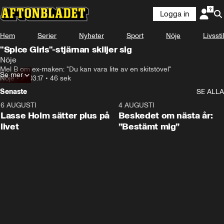
Logga in
Hem
Serier
Nyheter
Sport
Nöje
Livsstil
"Spice Girls"-stjärnan skiljer sig
Nöje
Mel B om ex-maken: "Du kan vara lite av en skitstövel"
Se mer
Nöje
•
21.03.17
•
46 sek
Senaste
SE ALLA
6 AUGUSTI
1:04
4 AUGUSTI
Lasse Holm sätter plus på
Beskedet om nästa år:
livet
”Bestämt mig”