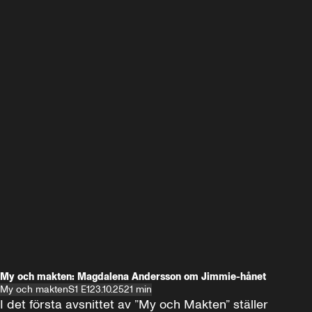
My och makten: Magdalena Andersson om Jimmie-hånet
My och makten
S1 E1
23.10.25
21 min
I det första avsnittet av ”My och Makten” ställer 