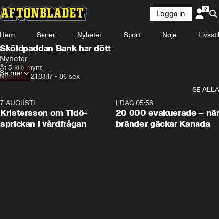
Logga in
Hem
Serier
Nyheter
Sport
Nöje
Livsstil
Sköldpaddan Bank har dött
Nyheter
Åt 5 kilo mynt
Se mer
Nyheter
•
21.03.17
•
86 sek
SE ALLA
7 AUGUSTI
0:42
I DAG 05:56
Kristersson om Tidö-
20 000 evakuerade – nä
sprickan i vårdfrågan
bränder gäckar Kanada