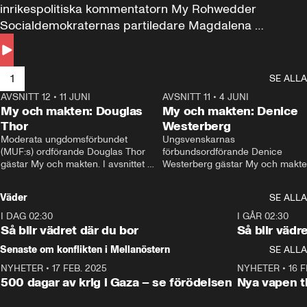
inrikespolitiska kommentatorn My Rohwedder 
Socialdemokraternas partiledare Magdalena 
Andersson till svars.
1
SE ALLA
AVSNITT 12
•
11 JUNI
26:27
AVSNITT 11
•
4 JUNI
2
My och makten: Douglas
My och makten: Denice
Thor
Westerberg
Moderata ungdomsförbundet 
Ungsvenskarnas 
(MUF:s) ordförande Douglas Thor 
förbundsordförande Denice 
gästar My och makten. I avsnittet 
Westerberg gästar My och makten.
diskuteras tonårsutvisningarna och 
avsnittet diskuteras migrationsfrå
hur Moderaterna ska locka väljare till 
och hur SD ska locka kvinnliga 
Väder
SE ALLA
valet i höst. 
väljare. 
I DAG 02:30
1:06
I GÅR 02:30
Så blir vädret där du bor
Så blir vädr
Senaste om konflikten i Mellanöstern
SE ALLA
NYHETER
•
17 FEB. 2025
0:45
NYHETER
•
16 F
500 dagar av krig i Gaza – se förödelsen
Nya vapen ti