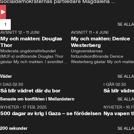
Socialdemokraternas partiledare Magdalena 
Andersson till svars.
1
SE ALLA
AVSNITT 12
•
11 JUNI
26:27
AVSNITT 11
•
4 JUNI
2
My och makten: Douglas
My och makten: Denice
Thor
Westerberg
Moderata ungdomsförbundet 
Ungsvenskarnas 
(MUF:s) ordförande Douglas Thor 
förbundsordförande Denice 
gästar My och makten. I avsnittet 
Westerberg gästar My och makten.
diskuteras tonårsutvisningarna och 
avsnittet diskuteras migrationsfrå
hur Moderaterna ska locka väljare till 
och hur SD ska locka kvinnliga 
Väder
SE ALLA
valet i höst. 
väljare. 
I DAG 02:30
1:06
I GÅR 02:30
Så blir vädret där du bor
Så blir vädr
Senaste om konflikten i Mellanöstern
SE ALLA
NYHETER
•
17 FEB. 2025
0:45
NYHETER
•
16 F
500 dagar av krig i Gaza – se förödelsen
Nya vapen ti
200 sekunder
SE ALLA