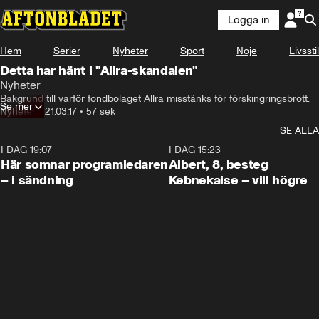
Logga in
Hem
Serier
Nyheter
Sport
Nöje
Livsstil
Detta har hänt i "Allra-skandalen"
Nyheter
Bakgrund till varför fondbolaget Allra misstänks för förskingringsbrott.
Se mer
Nyheter
•
21.03.17
•
57 sek
SE ALLA
I DAG 19:07
0:45
I DAG 15:23
Här somnar programledaren
Albert, 8, besteg
– i sändning
Kebnekaise – vill högre