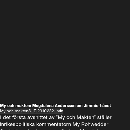
My och makten: Magdalena Andersson om Jimmie-hånet
My och makten
S1 E1
23.10.25
21 min
I det första avsnittet av ”My och Makten” ställer 
inrikespolitiska kommentatorn My Rohwedder 