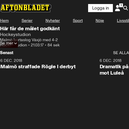
Logga in
Hem
Serier
Nyheter
Sport
Nöje
Livsstil
Här får de målet godkänt
Hockeystudion
Malmö bortaslog Växjö med 4-2
Se mer
Hockeystudion
•
21.03.17
•
84 sek
Senast
SE ALLA
6 DEC. 2018
0:50
6 DEC. 2018
Malmö straffade Rögle i derbyt
Dramatik på
mot Luleå