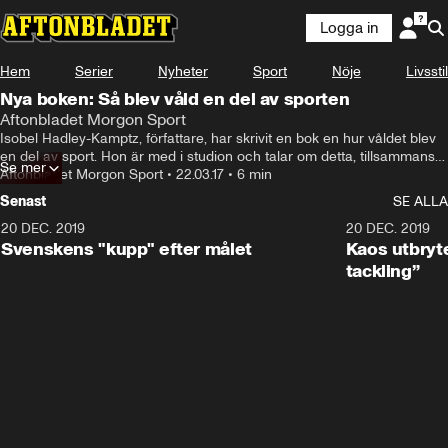
Logga in
Hem
Serier
Nyheter
Sport
Nöje
Livsstil
Nya boken: Så blev våld en del av sporten
Aftonbladet Morgon Sport
Isobel Hadley-Kamptz, författare, har skrivit en bok en hur våldet blev 
en del av sport. Hon är med i studion och talar om detta, tillsammans 
Se mer
med Oísin Cantwell.
Aftonbladet Morgon Sport
•
22.03.17
•
6 min
Senast
SE ALLA
20 DEC. 2019
0:44
20 DEC. 2019
Svenskens "kupp" efter målet
Kaos utbryte
tackling”