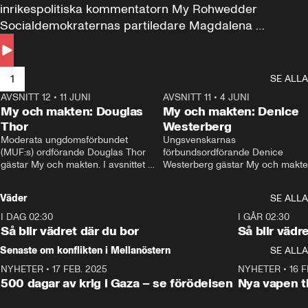
inrikespolitiska kommentatorn My Rohwedder 
Socialdemokraternas partiledare Magdalena 
Andersson till svars.
1
SE ALLA
AVSNITT 12
•
11 JUNI
26:27
AVSNITT 11
•
4 JUNI
2
My och makten: Douglas
My och makten: Denice
Thor
Westerberg
Moderata ungdomsförbundet 
Ungsvenskarnas 
(MUF:s) ordförande Douglas Thor 
förbundsordförande Denice 
gästar My och makten. I avsnittet 
Westerberg gästar My och makten.
diskuteras tonårsutvisningarna och 
avsnittet diskuteras migrationsfrå
hur Moderaterna ska locka väljare till 
och hur SD ska locka kvinnliga 
Väder
SE ALLA
valet i höst. 
väljare. 
I DAG 02:30
1:06
I GÅR 02:30
Så blir vädret där du bor
Så blir vädr
Senaste om konflikten i Mellanöstern
SE ALLA
NYHETER
•
17 FEB. 2025
0:45
NYHETER
•
16 F
500 dagar av krig i Gaza – se förödelsen
Nya vapen ti