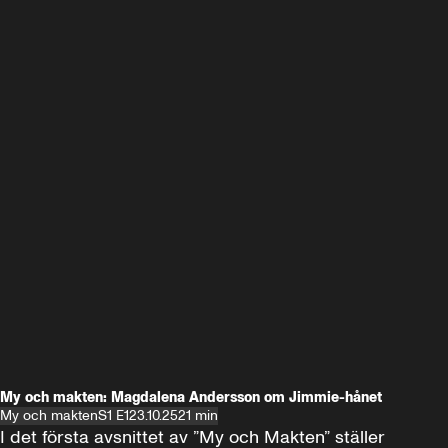
My och makten: Magdalena Andersson om Jimmie-hånet
My och makten
S1 E1
23.10.25
21 min
I det första avsnittet av ”My och Makten” ställer 