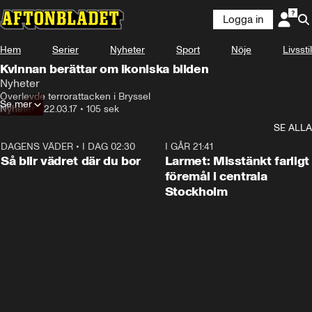
Logga in
Hem
Serier
Nyheter
Sport
Nöje
Livsstil
Kvinnan berättar om ikoniska bilden
Nyheter
Överlevde terrorattacken i Bryssel
Se mer
Nyheter
•
22.03.17
•
105 sek
SE ALLA
DAGENS VÄDER
•
I DAG 02:30
1:06
I GÅR 21:41
Så blir vädret där du bor
Larmet: Misstänkt farligt
föremål i centrala
Stockholm