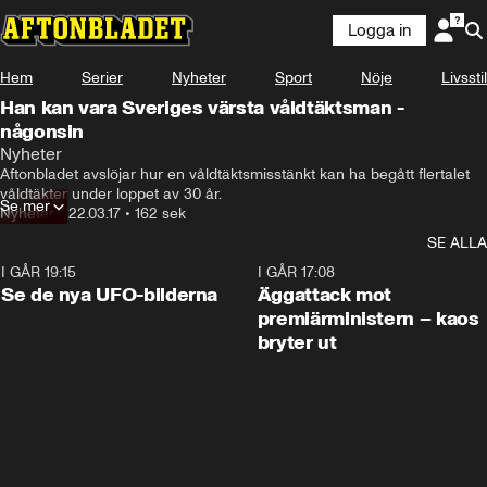
Logga in
Hem
Serier
Nyheter
Sport
Nöje
Livsstil
Han kan vara Sveriges värsta våldtäktsman -
någonsin
Nyheter
Aftonbladet avslöjar hur en våldtäktsmisstänkt kan ha begått flertalet 
våldtäkter under loppet av 30 år.
Se mer
Nyheter
•
22.03.17
•
162 sek
SE ALLA
I GÅR 19:15
0:36
I GÅR 17:08
Se de nya UFO-bilderna
Äggattack mot
premiärministern – kaos
bryter ut