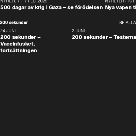
NYHETER
•
17 FEB. 2025
0:45
NYHETER
•
16 F
500 dagar av krig i Gaza – se förödelsen
Nya vapen ti
200 sekunder
SE ALLA
24 JUNI
5:00
2 JUNI
200 sekunder –
200 sekunder – Testern
Vaccinfusket,
fortsättningen