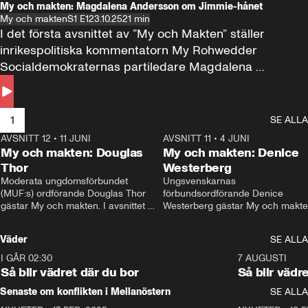
My och makten: Magdalena Andersson om Jimmie-hånet
My och makten
S1 E1
23.10.25
21 min
I det första avsnittet av ”My och Makten” ställer 
inrikespolitiska kommentatorn My Rohwedder 
Socialdemokraternas partiledare Magdalena 
Andersson till svars.
1
SE ALLA
AVSNITT 12
•
11 JUNI
26:27
AVSNITT 11
•
4 JUNI
2
My och makten: Douglas
My och makten: Denice
Thor
Westerberg
Moderata ungdomsförbundet 
Ungsvenskarnas 
(MUF:s) ordförande Douglas Thor 
förbundsordförande Denice 
gästar My och makten. I avsnittet 
Westerberg gästar My och makten.
diskuteras tonårsutvisningarna och 
avsnittet diskuteras migrationsfrå
hur Moderaterna ska locka väljare till 
och hur SD ska locka kvinnliga 
Väder
SE ALLA
valet i höst. 
väljare. 
I GÅR 02:30
1:06
7 AUGUSTI
Så blir vädret där du bor
Så blir vädr
Senaste om konflikten i Mellanöstern
SE ALLA