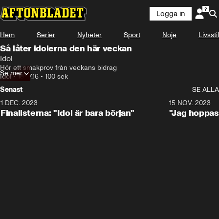
Logga in
Hem
Serier
Nyheter
Sport
Nöje
Livsstil
Så låter idolerna den här veckan
Idol
Hör ett smakprov från veckans bidrag
Se mer
Idol
•
18.07.16
•
100 sek
Senast
SE ALLA
1 DEC. 2023
0:56
15 NOV. 2023
Finalisterna: "Idol är bara början"
"Jag hoppas 