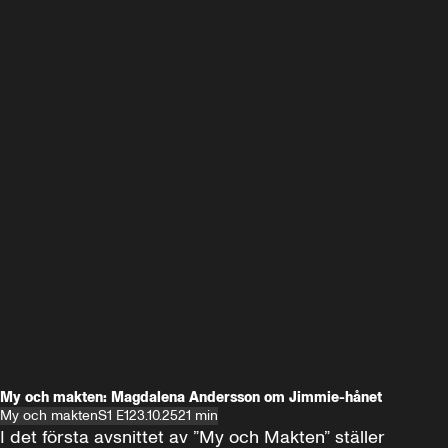
My och makten: Magdalena Andersson om Jimmie-hånet
My och makten
S1 E1
23.10.25
21 min
I det första avsnittet av ”My och Makten” ställer 