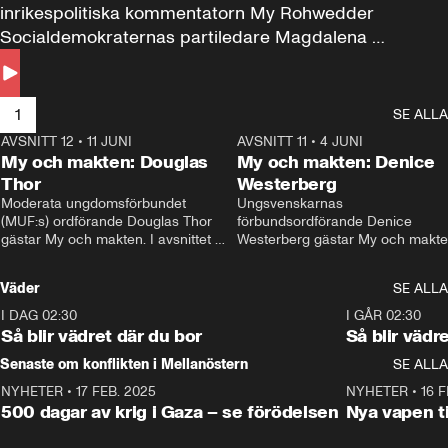
inrikespolitiska kommentatorn My Rohwedder 
Socialdemokraternas partiledare Magdalena 
Andersson till svars.
1
SE ALLA
AVSNITT 12
•
11 JUNI
26:27
AVSNITT 11
•
4 JUNI
2
My och makten: Douglas
My och makten: Denice
Thor
Westerberg
Moderata ungdomsförbundet 
Ungsvenskarnas 
(MUF:s) ordförande Douglas Thor 
förbundsordförande Denice 
gästar My och makten. I avsnittet 
Westerberg gästar My och makten.
diskuteras tonårsutvisningarna och 
avsnittet diskuteras migrationsfrå
hur Moderaterna ska locka väljare till 
och hur SD ska locka kvinnliga 
Väder
SE ALLA
valet i höst. 
väljare. 
I DAG 02:30
1:06
I GÅR 02:30
Så blir vädret där du bor
Så blir vädr
Senaste om konflikten i Mellanöstern
SE ALLA
NYHETER
•
17 FEB. 2025
0:45
NYHETER
•
16 F
500 dagar av krig i Gaza – se förödelsen
Nya vapen ti