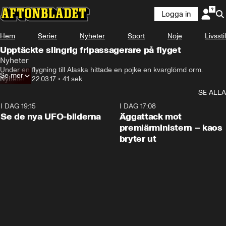
Logga in
Hem
Serier
Nyheter
Sport
Nöje
Livsstil
Upptäckte slingrig fripassagerare på flyget
Nyheter
Under en flygning till Alaska hittade en pojke en kvarglömd orm.
Se mer
Nyheter
•
22.03.17
•
41 sek
SE ALLA
I DAG 19:15
0:36
I DAG 17:08
Se de nya UFO-bilderna
Äggattack mot
premiärministern – kaos
bryter ut